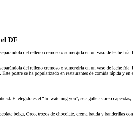
 el DF
arándola del relleno cremoso o sumergirla en un vaso de leche fría. P
arándola del relleno cremoso o sumergirla en un vaso de leche fría. P
 Este postre se ha popularizado en restaurantes de comida rápida y en
idad. El elegido es el “Im watching you”, seis galletas oreo capeadas, 
ocolate belga, Oreo, trozos de chocolate, crema batida y banderillas co