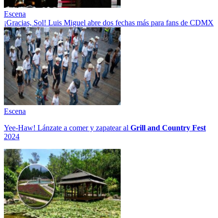
Escena
¡Gracias, Sol! Luis Miguel abre dos fechas más para fans de CDMX
Escena
Yee-Haw! Lánzate a comer y zapatear al
Grill and Country Fest
2024