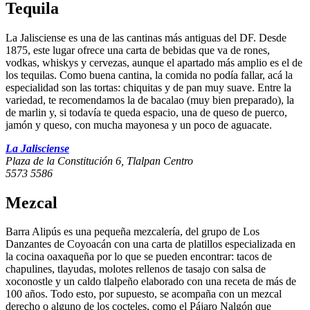
Tequila
La Jalisciense es una de las cantinas más antiguas del DF. Desde
1875, este lugar ofrece una carta de bebidas que va de rones,
vodkas, whiskys y cervezas, aunque el apartado más amplio es el de
los tequilas. Como buena cantina, la comida no podía fallar, acá la
especialidad son las tortas: chiquitas y de pan muy suave. Entre la
variedad, te recomendamos la de bacalao (muy bien preparado), la
de marlin y, si todavía te queda espacio, una de queso de puerco,
jamón y queso, con mucha mayonesa y un poco de aguacate.
La Jalisciense
Plaza de la Constitución 6, Tlalpan Centro
5573 5586
Mezcal
Barra Alipús es una pequeña mezcalería, del grupo de Los
Danzantes de Coyoacán con una carta de platillos especializada en
la cocina oaxaqueña por lo que se pueden encontrar: tacos de
chapulines, tlayudas, molotes rellenos de tasajo con salsa de
xoconostle y un caldo tlalpeño elaborado con una receta de más de
100 años. Todo esto, por supuesto, se acompaña con un mezcal
derecho o alguno de los cocteles, como el Pájaro Nalgón que