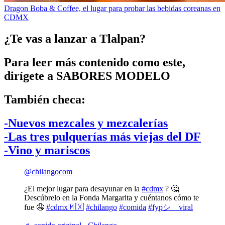
Dragon Boba & Coffee, el lugar para probar las bebidas coreanas en
CDMX
¿Te vas a lanzar a Tlalpan?
Para leer más contenido como este,
dirígete a SABORES MODELO
También checa:
-Nuevos mezcales y mezcalerías
-Las tres pulquerías más viejas del DF
-Vino y mariscos
@chilangocom
¿El mejor lugar para desayunar en la
#cdmx
? 🤔
Descúbrelo en la Fonda Margarita y cuéntanos cómo te
fue 🤤
#cdmx🇲🇽
#chilango
#comida
#fypシ゚viral