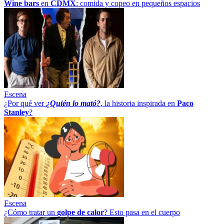
Wine bars
en
CDMX
: comida y copeo en pequeños espacios
Escena
¿Por qué ver
¿Quién lo mató?
, la historia inspirada en
Paco
Stanley
?
Escena
¿Cómo tratar un
golpe
de
calor
? Esto pasa en el cuerpo