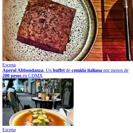
Escena
Aperol Abbondanza
: Un
buffet
de
comida italiana
por menos de
200 pesos
en CDMX
Escena