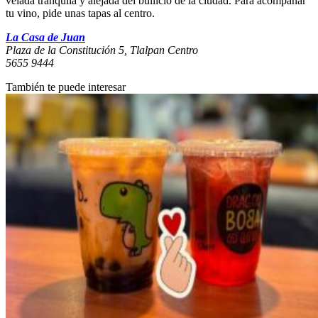
velada tranquila y alejada del bullicio de la ciudad. Para acompañar
tu vino, pide unas tapas al centro.
La Casa de Juan
Plaza de la Constitución 5, Tlalpan Centro
5655 9444
También te puede interesar