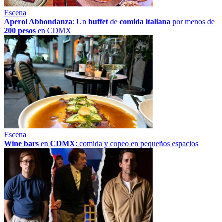
Escena
Aperol Abbondanza
: Un
buffet
de
comida italiana
por menos de
200 pesos
en CDMX
Escena
Wine bars
en
CDMX
: comida y copeo en pequeños espacios