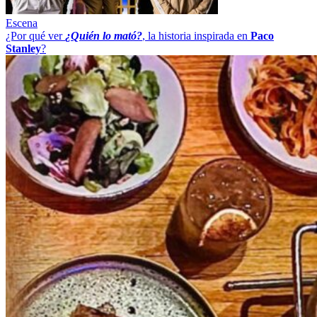
Escena
¿Por qué ver
¿Quién lo mató?
, la historia inspirada en
Paco
Stanley
?