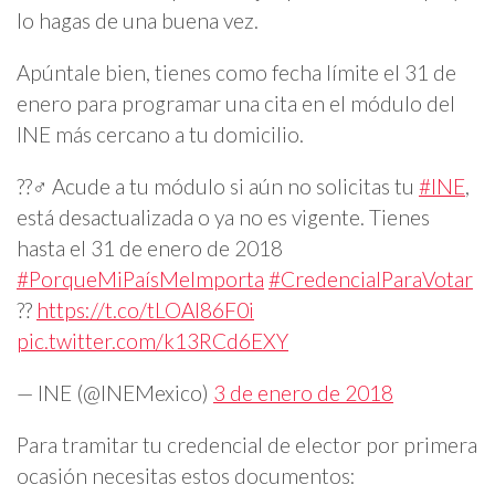
lo hagas de una buena vez.
Apúntale bien, tienes como fecha límite el 31 de
enero para programar una cita en el módulo del
INE más cercano a tu domicilio.
??‍♂️ Acude a tu módulo si aún no solicitas tu
#INE
,
está desactualizada o ya no es vigente. Tienes
hasta el 31 de enero de 2018
#PorqueMiPaísMeImporta
#CredencialParaVotar
??
https://t.co/tLOAI86F0i
pic.twitter.com/k13RCd6EXY
— INE (@INEMexico)
3 de enero de 2018
Para tramitar tu credencial de elector por primera
ocasión necesitas estos documentos: