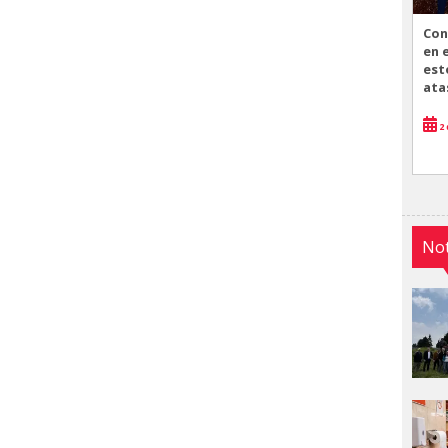
Con
en 
est
ata
2 
Not