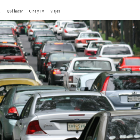
a
Qué hacer
Cine y TV
Viajes