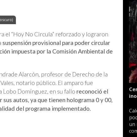
toscuro)
 el “Hoy No Circula” reforzado y lograron
a
suspensión provisional para poder circular
icción impuesta por la Comisión Ambiental de
ndrade Alarcón, profesor de Derecho de la
ales, notario público. El amparo fue
Cen
ca Lobo Domínguez, en su fallo
reconoció el
ino
r sus autos, ya que tienen holograma 0 y 00,
onalidad del programa implementado.
Cal
poc
un 
com