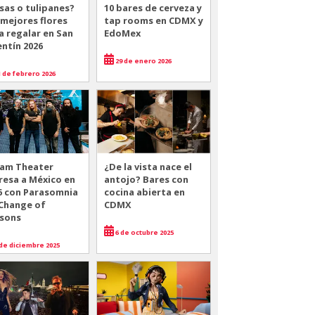
sas o tulipanes?
10 bares de cerveza y
 mejores flores
tap rooms en CDMX y
a regalar en San
EdoMex
entín 2026
29 de enero 2026
 de febrero 2026
am Theater
¿De la vista nace el
resa a México en
antojo? Bares con
6 con Parasomnia
cocina abierta en
 Change of
CDMX
sons
6 de octubre 2025
de diciembre 2025