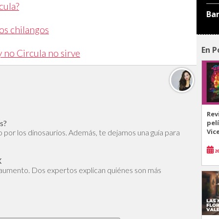
cula?
Ba
los chilangos
En P
no Circula no sirve
Rev
os?
pel
Vic
to por los dinosaurios. Además, te dejamos una guía para
20
X
 aumento. Dos expertos explican quiénes son más