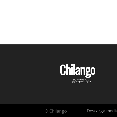
Descarga media
© Chilango