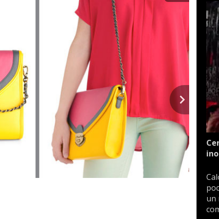
Cen
ino
Cal
poc
un 
com