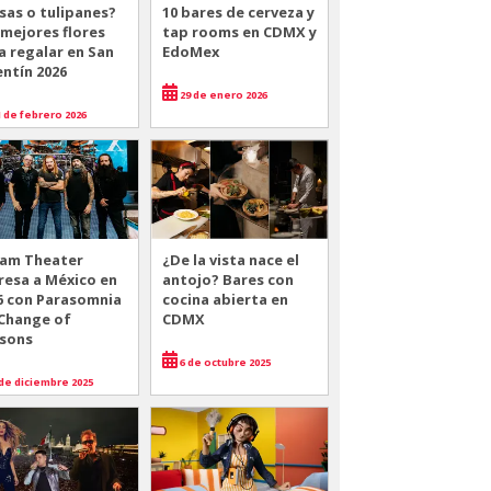
sas o tulipanes?
10 bares de cerveza y
 mejores flores
tap rooms en CDMX y
a regalar en San
EdoMex
entín 2026
29 de enero 2026
 de febrero 2026
am Theater
¿De la vista nace el
resa a México en
antojo? Bares con
6 con Parasomnia
cocina abierta en
 Change of
CDMX
sons
6 de octubre 2025
de diciembre 2025