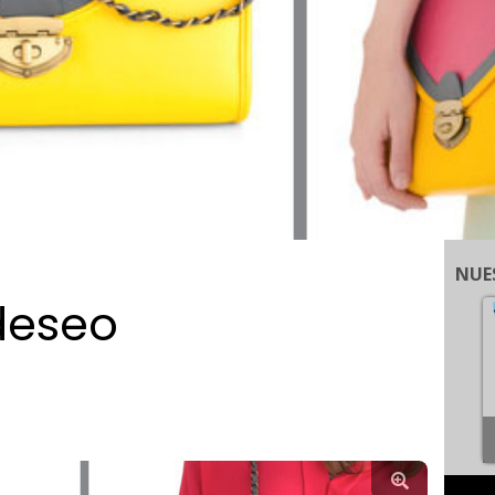
NUE
deseo