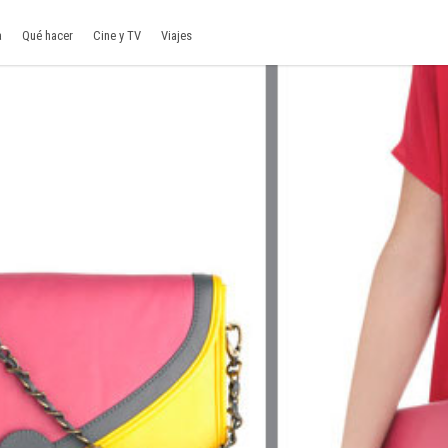
a
Qué hacer
Cine y TV
Viajes