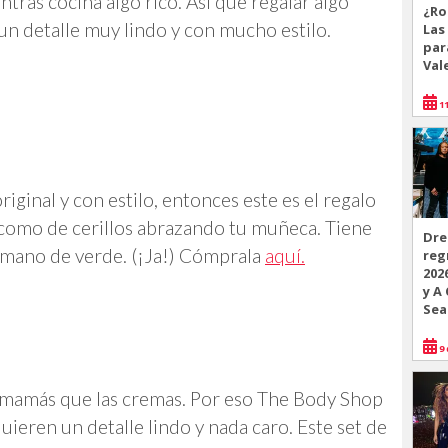
tras cocina algo rico. Así que regalar algo
¿Ro
 un detalle muy lindo y con mucho estilo.
Las
par
Val
11
riginal y con estilo, entonces este es el regalo
s como de cerillos abrazando tu muñeca. Tiene
Dre
a mano de verde. (¡Ja!) Cómprala
aquí.
reg
202
y A
Sea
9 
s mamás que las cremas. Por eso The Body Shop
ieren un detalle lindo y nada caro. Este set de