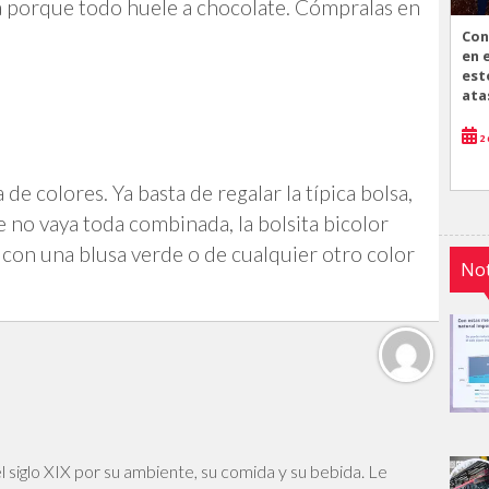
a porque todo huele a chocolate. Cómpralas en
Con
en 
est
ata
2 
e colores. Ya basta de regalar la típica bolsa,
 no vaya toda combinada, la bolsita bicolor
ta con una blusa verde o de cualquier otro color
Not
l siglo XIX por su ambiente, su comida y su bebida. Le