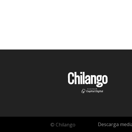
Descarga media
© Chilango