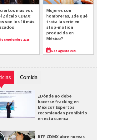
ciertos masivos
Mujeres con
el Zócalo CDMX:
hombreras, ¿de qué
os son los 10 más
trata la serie en
scados
stop-motion
producida en
México?
de septiembre 2025
6 de agosto 2025
icias
Comida
¿Dónde no debe
hacerse fracking en
México? Expertos
recomiendan prohibirlo
en esta cuenca
RTP CDMX abre nuevas