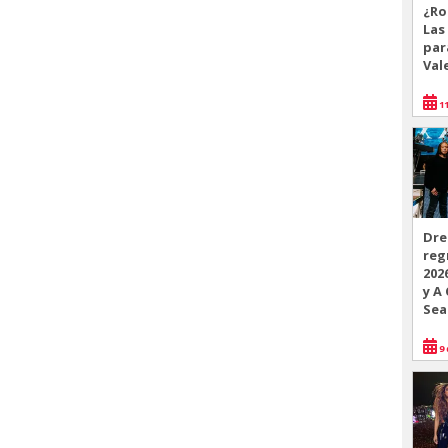
¿Ro
Las
par
Val
11
Dre
reg
202
y A
Sea
9 