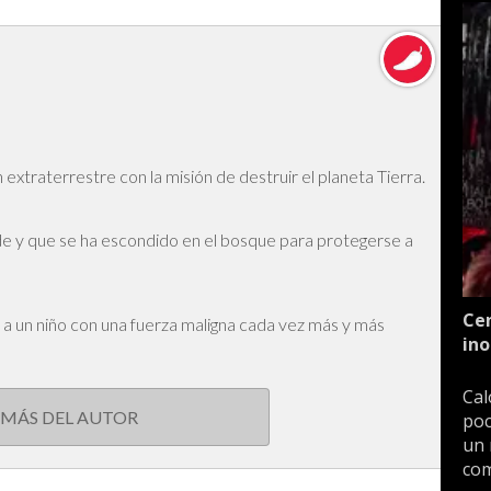
extraterrestre con la misión de destruir el planeta Tierra.
 y que se ha escondido en el bosque para protegerse a
Cen
a un niño con una fuerza maligna cada vez más y más
ino
Cal
 MÁS DEL AUTOR
poc
un 
com