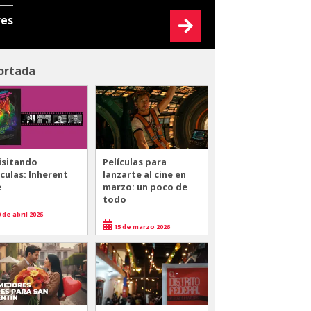
res
ortada
isitando
Películas para
ículas: Inherent
lanzarte al cine en
e
marzo: un poco de
todo
 de abril 2026
15 de marzo 2026