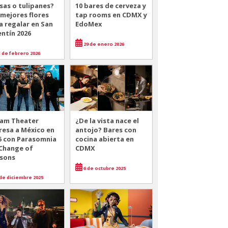
sas o tulipanes?
10 bares de cerveza y
 mejores flores
tap rooms en CDMX y
a regalar en San
EdoMex
entín 2026
29 de enero 2026
 de febrero 2026
am Theater
¿De la vista nace el
resa a México en
antojo? Bares con
6 con Parasomnia
cocina abierta en
 Change of
CDMX
sons
6 de octubre 2025
de diciembre 2025