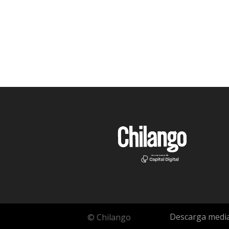
Descarga media
© Chilango