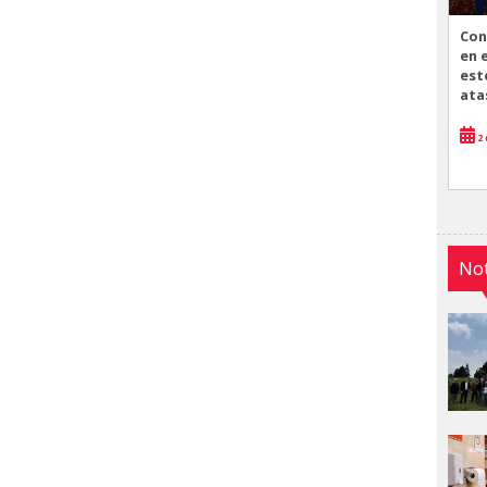
Con
en 
est
ata
2 
Not