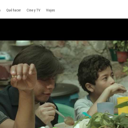
a
Qué hacer
Cine y TV
Viajes