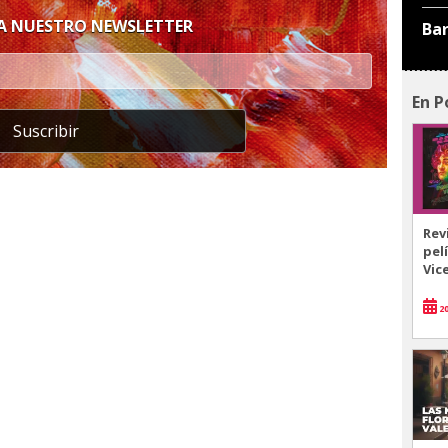
 A NUESTRO NEWSLETTER
Ba
En P
Suscribir
Rev
pel
Vic
20