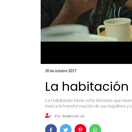
20 de octubre 2017
La habitación
La Habitación tiene ocho historias que mu
marca la transformación de sus inquilinos y l
Por: Redacción ob