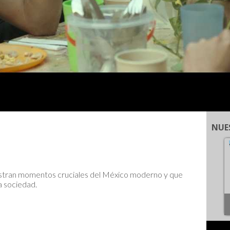
NUE
estran momentos cruciales del México moderno y que
a sociedad.