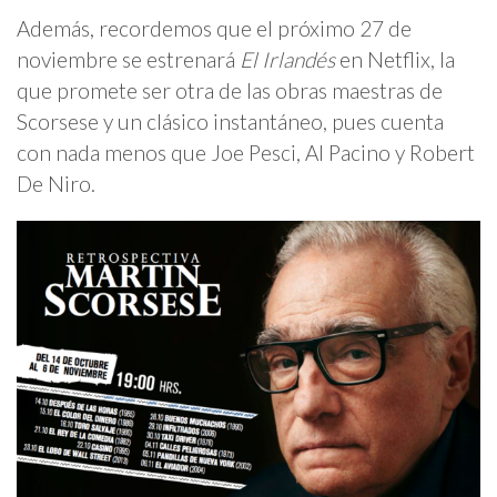
Además, recordemos que el próximo 27 de
noviembre se estrenará
El Irlandés
en Netflix, la
que promete ser otra de las obras maestras de
Scorsese y un clásico instantáneo, pues cuenta
con nada menos que Joe Pesci, Al Pacino y Robert
De Niro.