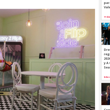
par
Val
11 de
Dre
reg
202
y A
Sea
9 de 
Con