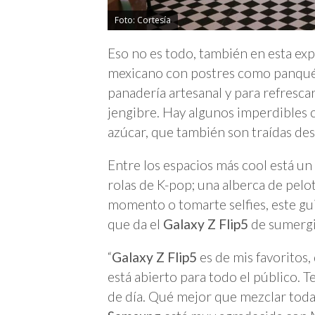
Foto: Cortesía
Eso no es todo, también en esta exp
mexicano con postres como panqué d
panadería artesanal y para refresca
jengibre. Hay algunos imperdibles
azúcar, que también son traídas des
Entre los espacios más cool está un
rolas de K-pop; una alberca de pelot
momento o tomarte selfies, este gui
que da el
Galaxy Z Flip5
de sumergi
“
Galaxy Z Flip5
es de mis favoritos,
está abierto para todo el público. 
de día. Qué mejor que mezclar toda 