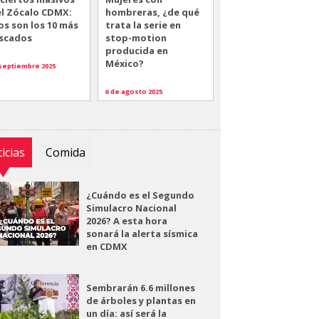
el Zócalo CDMX:
hombreras, ¿de qué
os son los 10 más
trata la serie en
scados
stop-motion
producida en
México?
 septiembre 2025
6 de agosto 2025
icias
Comida
¿Cuándo es el Segundo
Simulacro Nacional
2026? A esta hora
sonará la alerta sísmica
en CDMX
Sembrarán 6.6 millones
de árboles y plantas en
un día: así será la