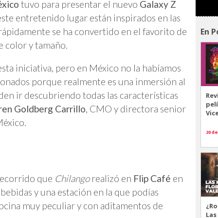
xico
tuvo para presentar el nuevo
Galaxy Z
este entretenido lugar están inspirados en las
 rápidamente se ha convertido en el favorito de
En P
te color y tamaño.
esta iniciativa, pero en México no la habíamos
onados porque realmente es una inmersión al
en ir descubriendo todas las características
Rev
pel
ren Goldberg Carrillo
, CMO y directora senior
Vic
éxico.
20 de
recorrido que
Chilango
realizó en
Flip Café
en
 bebidas y una estación en la que podías
ocina muy peculiar y con aditamentos de
¿Ro
Las