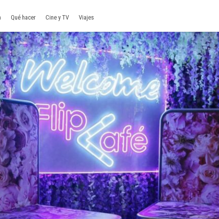
a
Qué hacer
Cine y TV
Viajes