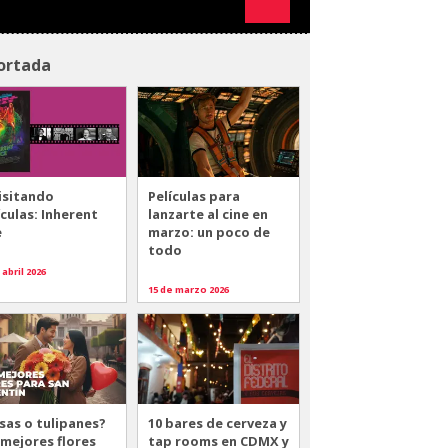
ortada
isitando
Películas para
ículas: Inherent
lanzarte al cine en
e
marzo: un poco de
todo
 abril 2026
15 de marzo 2026
sas o tulipanes?
10 bares de cerveza y
 mejores flores
tap rooms en CDMX y