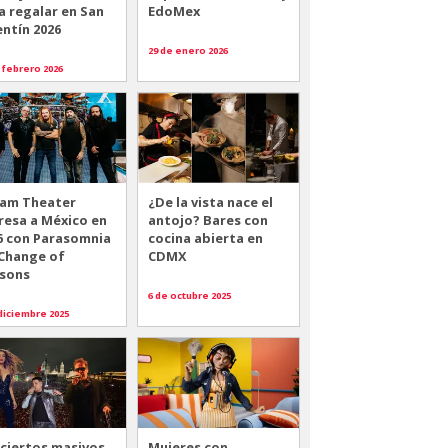
a regalar en San
EdoMex
entín 2026
29 de enero 2026
 febrero 2026
am Theater
¿De la vista nace el
resa a México en
antojo? Bares con
6 con Parasomnia
cocina abierta en
 Change of
CDMX
sons
6 de octubre 2025
diciembre 2025
ciertos masivos
Mujeres con