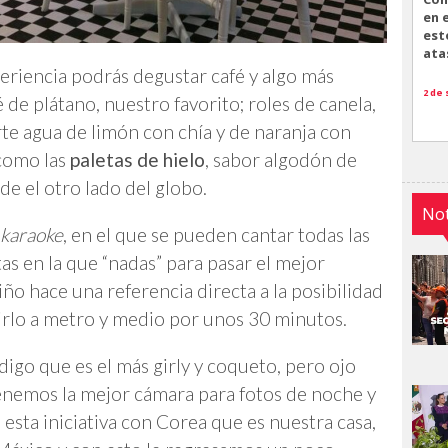
en 
est
ata
eriencia podrás degustar café y algo más
2 de
e plátano, nuestro favorito; roles de canela,
rte agua de limón con chía y de naranja con
 como las
paletas de hielo
, sabor algodón de
de el otro lado del globo.
Not
karaoke
, en el que se pueden cantar todas las
as en la que “nadas” para pasar el mejor
ño hace una referencia directa a la posibilidad
rlo a metro y medio por unos 30 minutos.
 digo que es el más girly y coqueto, pero ojo
Tenemos la mejor cámara para fotos de noche y
esta iniciativa con Corea que es nuestra casa,