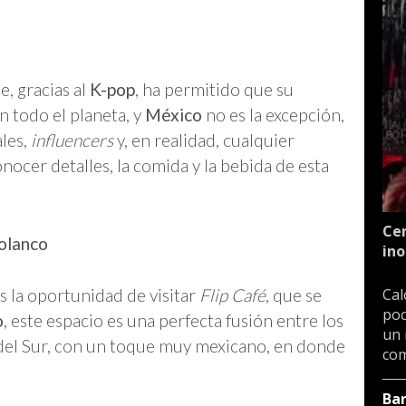
e, gracias al
K-pop
, ha permitido que su
n todo el planeta, y
México
no es la excepción,
ales,
influencers
y, en realidad, cualquier
ocer detalles, la comida y la bebida de esta
Cen
Polanco
ino
as la oportunidad de visitar
Flip Café
, que se
Cal
poc
o
, este espacio es una perfecta fusión entre los
un 
 del Sur, con un toque muy mexicano, en donde
com
Ba