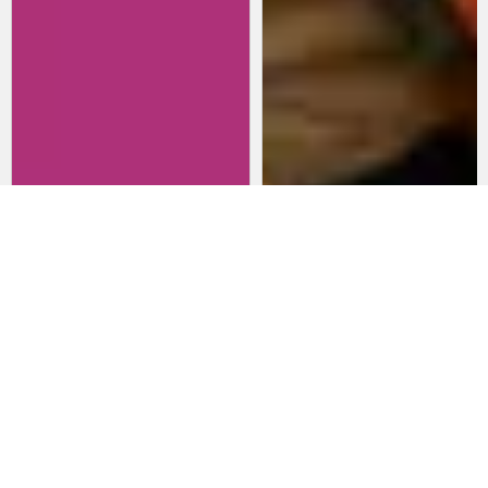
Revisitando películas:
Películas para lanzarte al cine
Inherent Vice
en marzo: un poco de todo
20 de abril 2026
15 de marzo 2026
Noticias
Comida