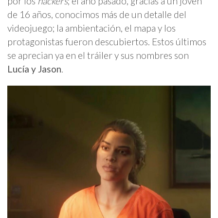
por los
hackers
; el año pasado, gracias a un joven
de 16 años, conocimos más de un detalle del
videojuego; la ambientación, el mapa y los
protagonistas fueron descubiertos. Estos últimos
se aprecian ya en el tráiler y sus nombres son
Lucía y Jason
.