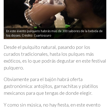
En este evento pulquero habrás más de 300 sabores de la bebida de
los dioses. Crédito: Cuartoscuro
Desde el pulquito natural, pasando por los
curados tradicionales, hasta los pulques más
exóticos, es lo que podrás degustar en este festival
pulquero.
Obviamente para el bajón habrá oferta
gastronómica: antojitos, garnachitas y platillos
mexicanos para que tengas de donde elegir.
Y como sin música, no hay fiesta, en este evento