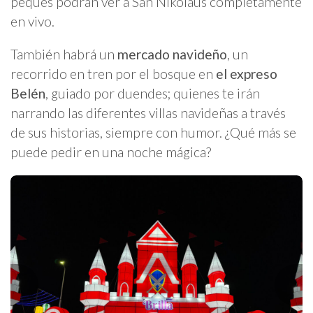
peques podrán ver a San Nikolaus completamente
en vivo.
También habrá un
mercado navideño
, un
recorrido en tren por el bosque en
el expreso
Belén
, guiado por duendes; quienes te irán
narrando las diferentes villas navideñas a través
de sus historias, siempre con humor. ¿Qué más se
puede pedir en una noche mágica?