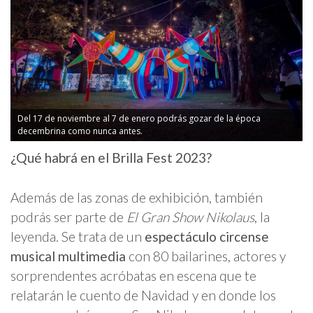
Del 17 de noviembre al 7 de enero podrás gozar de la época
decembrina como nunca antes.
¿Qué habrá en el Brilla Fest 2023?
Además de las zonas de exhibición, también
podrás ser parte de
El Gran Show Nikolaus
, la
leyenda. Se trata de un
espectáculo circense
musical multimedia
con 80 bailarines, actores y
sorprendentes acróbatas en escena que te
relatarán le cuento de Navidad y en donde los