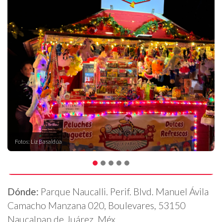
Fotos: Liz Basaldúa
Dónde:
Parque Naucalli. Perif. Blvd. Manuel Ávila
Camacho Manzana 020, Boulevares, 53150
Naucalpan de Juárez, Méx.