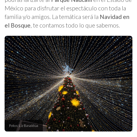
México para disfrutar el espectáculo con toda la
familia y/o amigos. La temática será la
Navidad en
el Bosque
, te contamos todo lo que sabemos.
Fotos: Liz Basaldúa