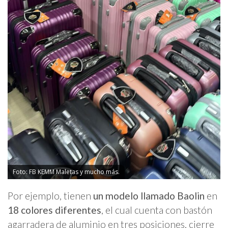
Foto: FB KEMM Maletas y mucho más.
Por ejemplo, tienen
un modelo llamado Baolin
en
18 colores diferentes
, el cual cuenta con bastón
agarradera de aluminio en tres posiciones, cierre