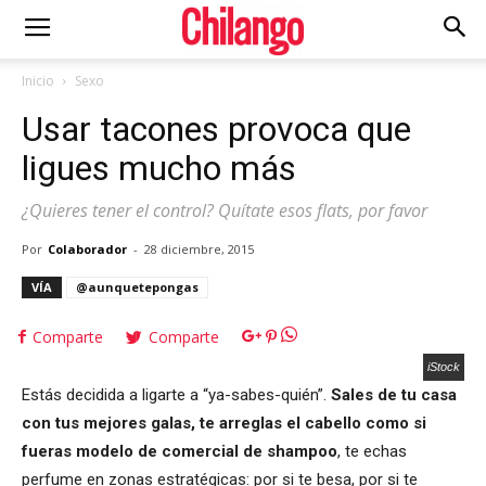
Inicio
Sexo
Usar tacones provoca que
ligues mucho más
¿Quieres tener el control? Quítate esos flats, por favor
Por
Colaborador
-
28 diciembre, 2015
VÍA
@aunquetepongas
Comparte
Comparte
iStock
Estás decidida a ligarte a “ya-sabes-quién”.
Sales de tu casa
con tus mejores galas, te arreglas el cabello como si
fueras modelo de comercial de shampoo
, te echas
perfume en zonas estratégicas: por si te besa, por si te