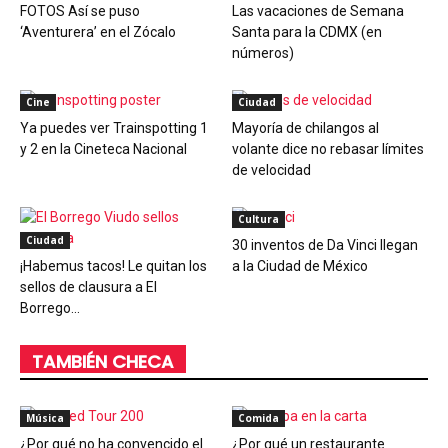
FOTOS Así se puso
Las vacaciones de Semana
‘Aventurera’ en el Zócalo
Santa para la CDMX (en
números)
Cine
Ciudad
Ya puedes ver Trainspotting 1
Mayoría de chilangos al
y 2 en la Cineteca Nacional
volante dice no rebasar límites
de velocidad
Cultura
Ciudad
30 inventos de Da Vinci llegan
¡Habemus tacos! Le quitan los
a la Ciudad de México
sellos de clausura a El
Borrego...
TAMBIÉN CHECA
Música
Comida
¿Por qué no ha convencido el
¿Por qué un restaurante