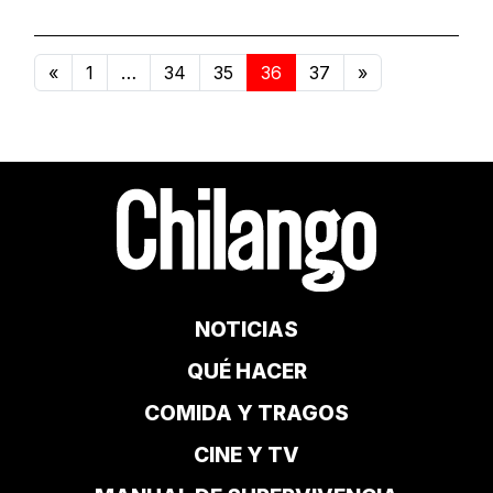
«
1
…
34
35
36
37
»
NOTICIAS
QUÉ HACER
COMIDA Y TRAGOS
CINE Y TV