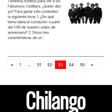
Tenemos boletos para ver a los
Fabulosos Cadillacs. ¿Quién dijo
yo? Para ganar sólo contesten
la siguiente trivia. 1. ¿De qué
tema habla el conductor a partir
del 1:09 de nuestro video de
aniversario? 2. Dinos tres
características de un…
«
1
…
51
52
53
54
55
»