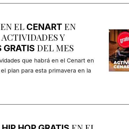
 EN EL
EN
CENART
? ACTIVIDADES Y
DEL MES
S
GRATIS
ividades que habrá en el Cenart en
l plan para esta primavera en la
EN EL
 HIP HOP GRATIS