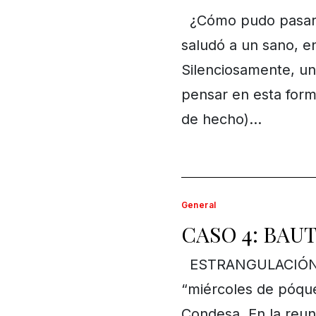
¿Cómo pudo pasar e
saludó a un sano, e
Silenciosamente, un
pensar en esta form
de hecho)…
General
CASO 4: BAU
ESTRANGULACIÓN 2
“miércoles de póque
Condesa. En la reun