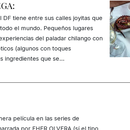
GA:
DF tiene entre sus calles joyitas que
 todo el mundo. Pequeños lugares
experiencias del paladar chilango con
óticos (algunos con toques
los ingredientes que se…
era película en las series de
narrada por FHER OLVERA (sí,el tipo