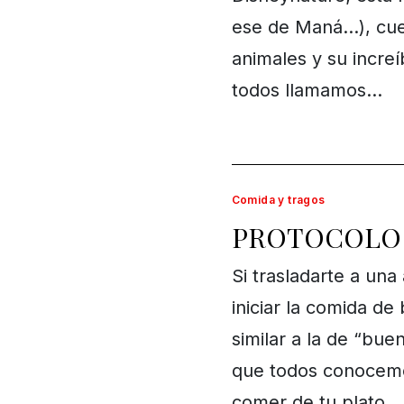
ese de Maná…), cuent
animales y su increí
todos llamamos…
Comida y tragos
PROTOCOLO
Si trasladarte a una
iniciar la comida de
similar a la de “bue
que todos conocemos
comer de tu plato…