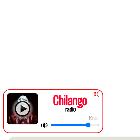
Kneecap | Smugglers & Scho