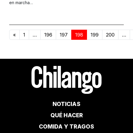
en marcha…
«
1
…
196
197
198
199
200
…
NOTICIAS
QUÉ HACER
COMIDA Y TRAGOS