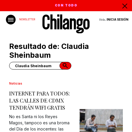
CON TODO
Hola,
INICIA SESIÓN
NEWSLETTER
Resultado de: Claudia
Sheinbaum
Noticias
INTERNET PARA TODOS:
LAS CALLES DE CDMX
TENDRÁN WIFI GRATIS
No es Santa ni los Reyes
Magos, tampoco es una broma
del Día de los inocentes: las