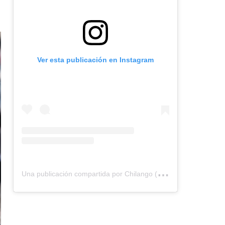
Ver esta publicación en Instagram
U
na publicación compartida por Chilango (@chilangocom)