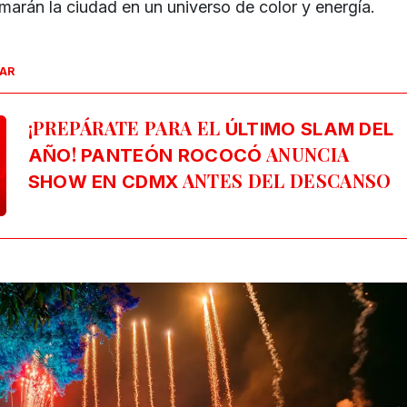
ormarán la ciudad en un universo de color y energía.
SAR
¡PREPÁRATE PARA EL
ÚLTIMO SLAM DEL
!
ANUNCIA
AÑO
PANTEÓN ROCOCÓ
ANTES DEL DESCANSO
SHOW EN CDMX