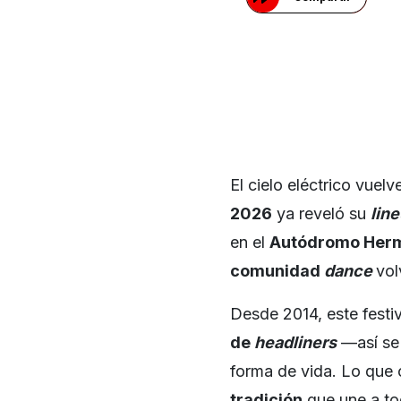
El cielo eléctrico vuelve
2026
ya reveló su
lin
en el
Autódromo Herm
comunidad
dance
vol
Desde 2014, este festi
de
headliners
—así se 
forma de vida. Lo qu
tradición
que une a to