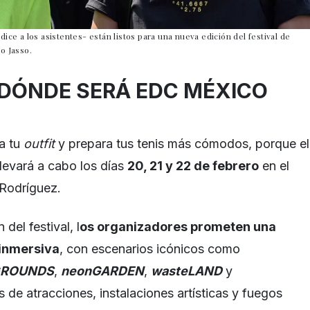
ice a los asistentes- están listos para una nueva edición del festival de
o Jasso.
DÓNDE SERÁ EDC MÉXICO
a tu
outfit
y prepara tus tenis más cómodos, porque el
levará a cabo los días
20, 21 y 22 de febrero
en el
Rodríguez.
del festival, l
os organizadores prometen una
 inmersiva
, con escenarios icónicos como
tGROUNDS
,
neonGARDEN
,
wasteLAND
y
 de atracciones, instalaciones artísticas y fuegos