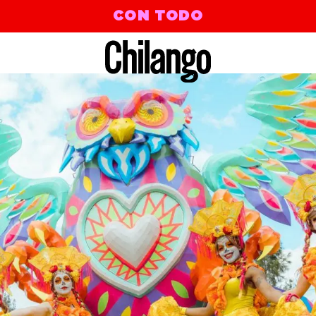
CON TODO
s feat. MGMT, Johnny Marr | The Divine Chord