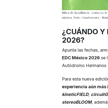
Miles de headliners -como se le d
música. Foto: Cuartoscuro / Mari
¿CUÁNDO Y 
2026?
Apunta las fechas, arm
EDC México 2026
se l
Autódromo Hermanos 
Para esta nueva edición 
experiencia aún más
kineticFIELD
,
circui
stereoBLOOM
, además