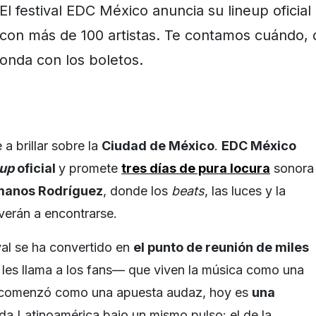
El festival EDC México anuncia su lineup oficia
con más de 100 artistas. Te contamos cuándo,
onda con los boletos.
 a brillar sobre la
Ciudad de México
.
EDC México
eup
oficial
y promete
tres días de pura locura
sonora
anos Rodríguez
, donde los
beats
, las luces y la
verán a encontrarse.
val se ha convertido en
el punto de reunión de miles
les llama a los fans— que viven la música como una
e comenzó como una apuesta audaz, hoy es
una
da Latinoamérica bajo un mismo pulso: el de la