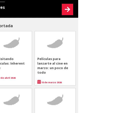
res
ortada
isitando
Películas para
ículas: Inherent
lanzarte al cine en
e
marzo: un poco de
todo
 de abril 2026
15 de marzo 2026