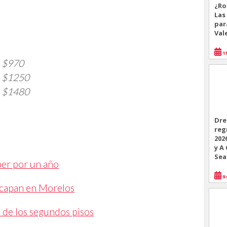
¿Ro
Las
par
Val
11
 $970
 $1250
 $1480
Dre
reg
202
y A
Sea
er por un año
9 
acapan en Morelos
 de los segundos pisos