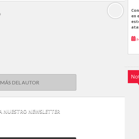
Con
o
en 
est
ata
2 
Not
 MÁS DEL AUTOR
 A NUESTRO NEWSLETTER