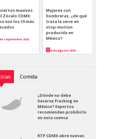
ciertos masivos
Mujeres con
el Zócalo CDMX:
hombreras, ¿de qué
os son los 10 más
trata la serie en
scados
stop-motion
producida en
México?
de septiembre 2025
6 de agosto 2025
icias
Comida
¿Dónde no debe
hacerse fracking en
México? Expertos
recomiendan prohibirlo
en esta cuenca
RTP CDMX abre nuevas