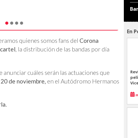
Ba
En P
peramos quienes somos fans del
Corona
 cartel
, la distribución de las bandas por día
 de anunciar cuáles serán las actuaciones que
Rev
pel
 20 de noviembre,
en el Autódromo Hermanos
Vic
20
la.