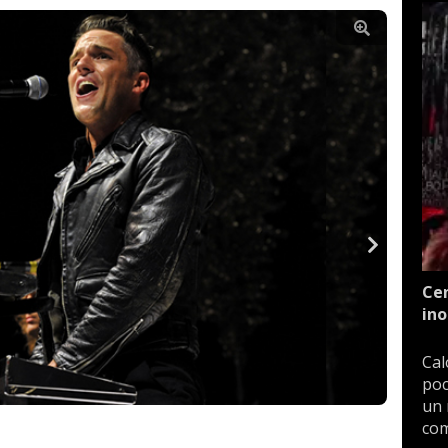
Cen
ino
Cal
poc
un 
com