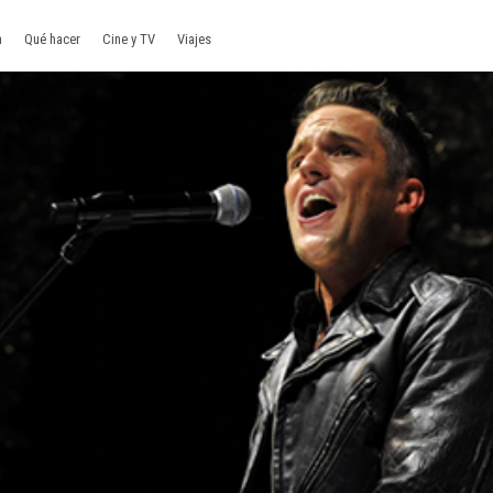
a
Qué hacer
Cine y TV
Viajes