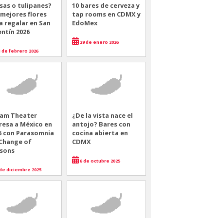
sas o tulipanes?
10 bares de cerveza y
 mejores flores
tap rooms en CDMX y
a regalar en San
EdoMex
entín 2026
29 de enero 2026
 de febrero 2026
am Theater
¿De la vista nace el
resa a México en
antojo? Bares con
6 con Parasomnia
cocina abierta en
 Change of
CDMX
sons
6 de octubre 2025
de diciembre 2025