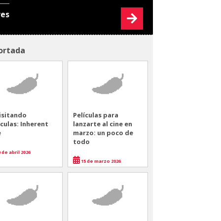
res
ortada
isitando
Películas para
ículas: Inherent
lanzarte al cine en
e
marzo: un poco de
todo
 de abril 2026
15 de marzo 2026