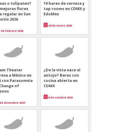
sas o tulipanes?
10 bares de cerveza y
 mejores flores
tap rooms en CDMX y
a regalar en San
EdoMex
entín 2026
29 de enero 2026
 de febrero 2026
am Theater
¿De la vista nace el
resa a México en
antojo? Bares con
6 con Parasomnia
cocina abierta en
 Change of
CDMX
sons
6 de octubre 2025
de diciembre 2025