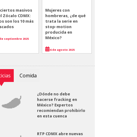
ciertos masivos
Mujeres con
el Zócalo CDMX:
hombreras, ¿de qué
os son los 10 más
trata la serie en
scados
stop-motion
producida en
México?
de septiembre 2025
6 de agosto 2025
icias
Comida
¿Dónde no debe
hacerse fracking en
México? Expertos
recomiendan prohibirlo
en esta cuenca
RTP CDMX abre nuevas