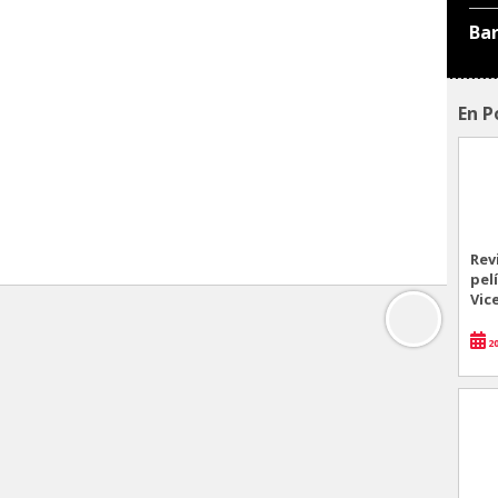
Ba
En P
Rev
pel
Vic
20