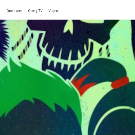
a
Qué hacer
Cine y TV
Viajes