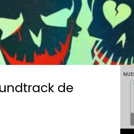
NUE
oundtrack de
d