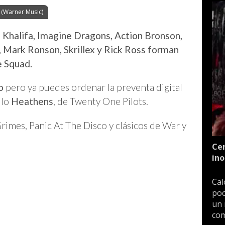
 (Warner Music)
 Khalifa, Imagine Dragons, Action Bronson,
, Mark Ronson, Skrillex y Rick Ross forman
e Squad.
o
pero ya puedes ordenar la preventa digital
llo
Heathens
, de Twenty One Pilots.
rimes, Panic At The Disco y clásicos de War y
Cen
ino
Cal
poc
un 
com