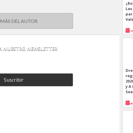
¿Ro
Las
par
Val
 MÁS DEL AUTOR
11
 A NUESTRO NEWSLETTER
Dre
reg
Suscribir
202
y A
Sea
9 