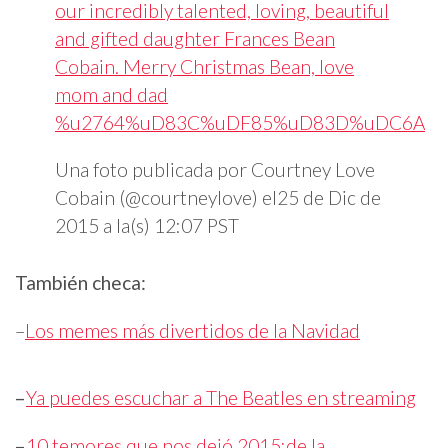
our incredibly talented, loving, beautiful
and gifted daughter Frances Bean
Cobain. Merry Christmas Bean, love
mom and dad
%u2764%uD83C%uDF85%uD83D%uDC6A
Una foto publicada por Courtney Love
Cobain (@courtneylove) el25 de Dic de
2015 a la(s) 12:07 PST
También checa:
–
Los memes más divertidos de la Navidad
–
Ya puedes escuchar a The Beatles en streaming
–
10 temores que nos dejó 2015:de la