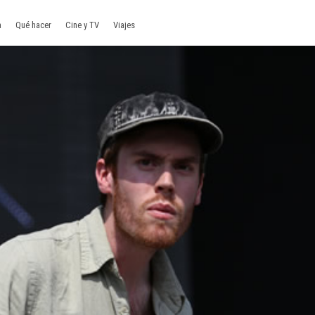
a
Qué hacer
Cine y TV
Viajes