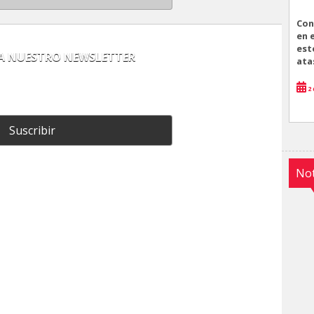
Con
en 
est
 A NUESTRO NEWSLETTER
ata
2 
Suscribir
Not