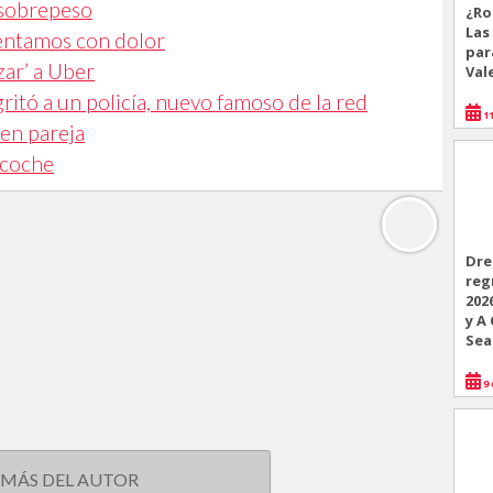
 sobrepeso
¿Ro
Las
rentamos con dolor
par
zar’ a Uber
Val
ritó a un policía, nuevo famoso de la red
11
 en pareja
 coche
Dre
reg
202
y A
Sea
9 
 MÁS DEL AUTOR