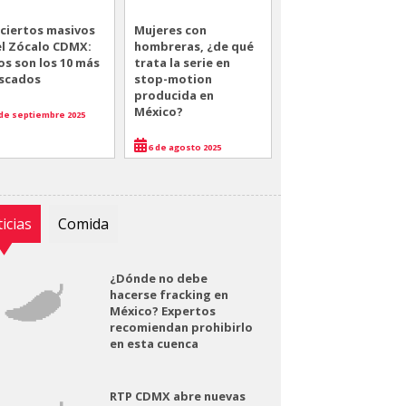
ciertos masivos
Mujeres con
el Zócalo CDMX:
hombreras, ¿de qué
os son los 10 más
trata la serie en
scados
stop-motion
producida en
México?
de septiembre 2025
6 de agosto 2025
icias
Comida
¿Dónde no debe
hacerse fracking en
México? Expertos
recomiendan prohibirlo
en esta cuenca
RTP CDMX abre nuevas