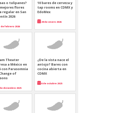
sas o tulipanes?
10 bares de cerveza y
 mejores flores
tap rooms en CDMX y
a regalar en San
EdoMex
entín 2026
29 de enero 2026
 de febrero 2026
am Theater
¿De la vista nace el
resa a México en
antojo? Bares con
6 con Parasomnia
cocina abierta en
 Change of
CDMX
sons
6 de octubre 2025
de diciembre 2025