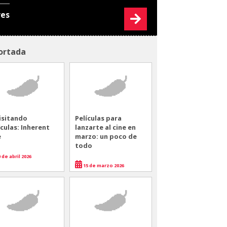
res
ortada
isitando
Películas para
ículas: Inherent
lanzarte al cine en
e
marzo: un poco de
todo
 de abril 2026
15 de marzo 2026