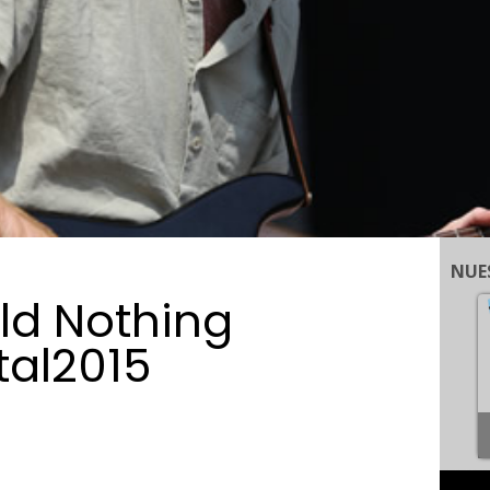
NUE
ild Nothing
al2015