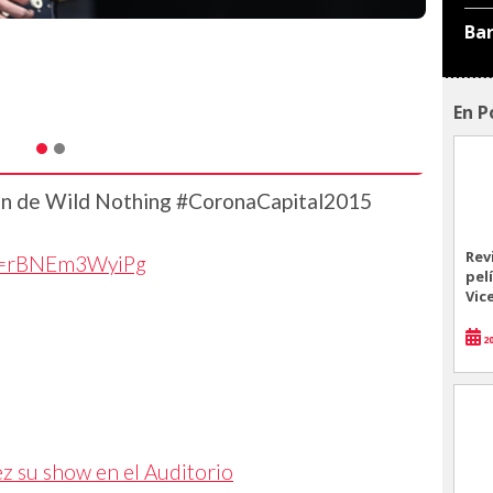
Ba
En P
ión de Wild Nothing #CoronaCapital2015
Rev
?v=rBNEm3WyiPg
pel
Vic
20
z su show en el Auditorio