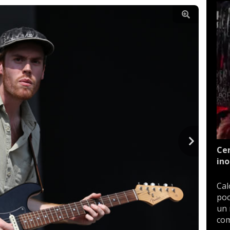
Cen
ino
Cal
poc
un 
com