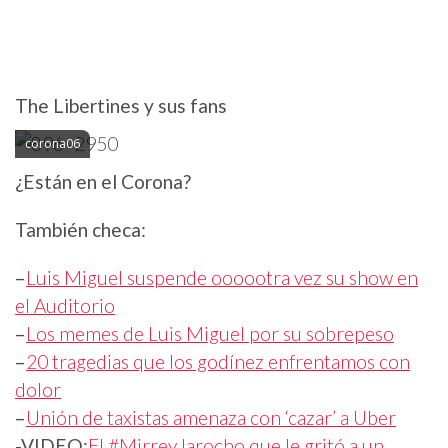
The Libertines y sus fans
corona06
¿Están en el Corona?
También checa:
–
Luis Miguel suspende oooootra vez su show en
el Auditorio
–
Los memes de Luis Miguel por su sobrepeso
–
20 tragedias que los godínez enfrentamos con
dolor
–
Unión de taxistas amenaza con ‘cazar’ a Uber
-VIDEO:
El #MirreyJarocho que le gritó a un