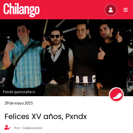
Pxndx quinceañero
29 de mayo 2015
Felices XV años, Pxndx
Por: Colaborador