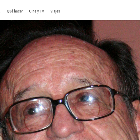
a
Qué hacer
Cine y TV
Viajes