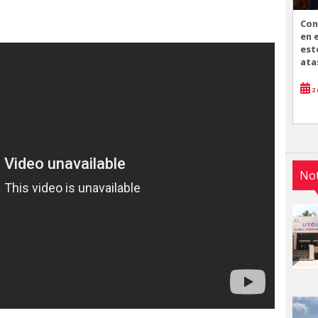
Con
en 
est
ata
2 
Not