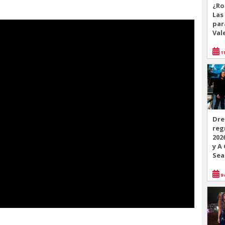
¿Ro
Las
par
Val
11
Dre
reg
202
y A
Sea
9 