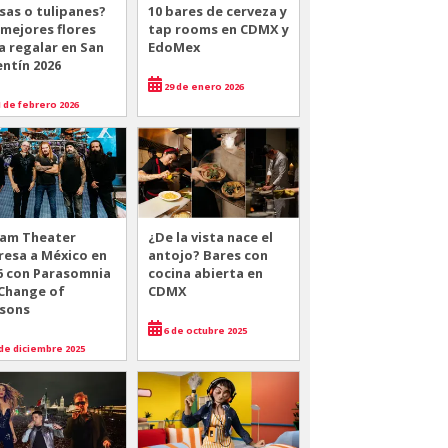
sas o tulipanes?
10 bares de cerveza y
 mejores flores
tap rooms en CDMX y
a regalar en San
EdoMex
entín 2026
29 de enero 2026
 de febrero 2026
am Theater
¿De la vista nace el
resa a México en
antojo? Bares con
6 con Parasomnia
cocina abierta en
 Change of
CDMX
sons
6 de octubre 2025
de diciembre 2025