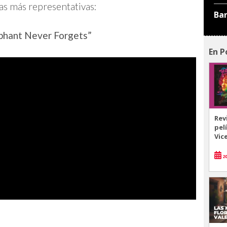
as más representativas:
Ba
ephant Never Forgets”
En P
Rev
pel
Vic
20