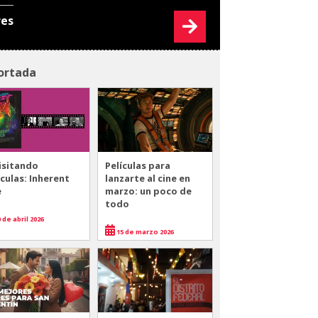
res
ortada
isitando
Películas para
ículas: Inherent
lanzarte al cine en
e
marzo: un poco de
todo
 de abril 2026
15 de marzo 2026