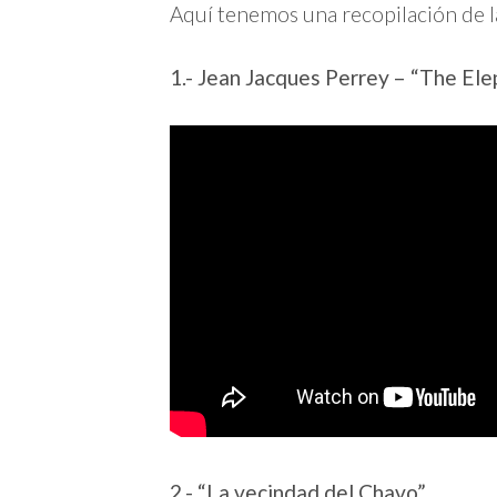
Aquí tenemos una recopilación de l
1.- Jean Jacques Perrey – “The El
2.- “La vecindad del Chavo”