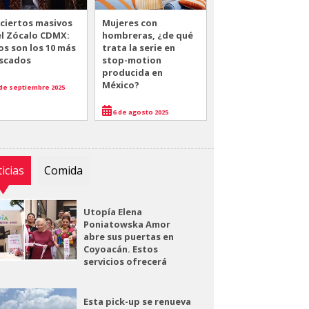
ciertos masivos
Mujeres con
el Zócalo CDMX:
hombreras, ¿de qué
os son los 10 más
trata la serie en
scados
stop-motion
producida en
México?
de septiembre 2025
6 de agosto 2025
icias
Comida
Utopía Elena
Poniatowska Amor
abre sus puertas en
Coyoacán. Estos
servicios ofrecerá
Esta pick-up se renueva