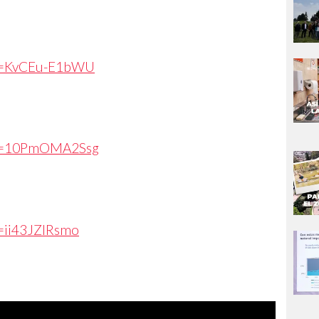
?v=KvCEu-E1bWU
?v=10PmOMA2Ssg
=ii43JZlRsmo