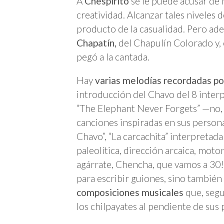
A
Chespirito
se le puede acusar de
creatividad. Alcanzar tales niveles 
producto de la casualidad. Pero ad
Chapatín,
del Chapulín Colorado y, 
pegó a la cantada.
Hay
varias melodías recordadas po
introducción del Chavo del 8 inter
“The Elephant Never Forgets” —no, l
canciones inspiradas en sus persona
Chavo”, “La carcachita” interpretada
paleolítica, dirección arcaica, moto
agárrate, Chencha, que vamos a 30!
para escribir guiones, sino tambi
composiciones musicales
que, seg
los chilpayates al pendiente de sus