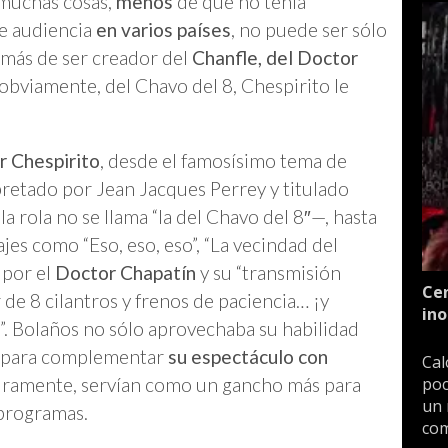
 muchas cosas,
menos
de que no tenía
de audiencia
en varios países
, no puede ser sólo
emás de ser creador del
Chanfle, del Doctor
obviamente, del Chavo del 8, Chespirito le
r Chespirito
, desde el famosísimo tema de
pretado por Jean Jacques Perrey y titulado
a rola no se llama “la del Chavo del 8″—, hasta
jes como “Eso, eso, eso”, “La vecindad del
 por el
Doctor Chapatín
y su “transmisión
Cen
r de 8 cilantros y frenos de paciencia… ¡y
ino
”. Bolaños no sólo aprovechaba su habilidad
én para complementar
su espectáculo con
Cal
poc
uramente, servían como un gancho más para
un 
 programas.
com