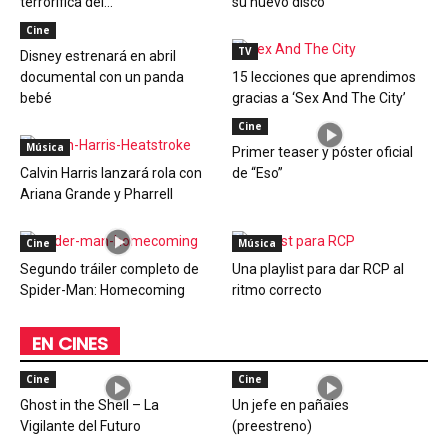
terrorífica del...
su nuevo disco
Cine
TV
Disney estrenará en abril
documental con un panda
15 lecciones que aprendimos
bebé
gracias a ‘Sex And The City’
Cine
Música
Primer teaser y póster oficial
Calvin Harris lanzará rola con
de “Eso”
Ariana Grande y Pharrell
Cine
Música
Segundo tráiler completo de
Una playlist para dar RCP al
Spider-Man: Homecoming
ritmo correcto
EN CINES
Cine
Cine
Ghost in the Shell – La
Un jefe en pañales
Vigilante del Futuro
(preestreno)