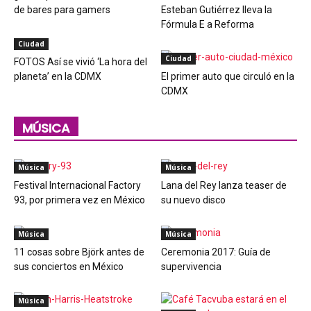
de bares para gamers
Esteban Gutiérrez lleva la
Fórmula E a Reforma
Ciudad
Ciudad
FOTOS Así se vivió ‘La hora del
planeta’ en la CDMX
El primer auto que circuló en la
CDMX
MÚSICA
Música
Música
Festival Internacional Factory
Lana del Rey lanza teaser de
93, por primera vez en México
su nuevo disco
Música
Música
11 cosas sobre Björk antes de
Ceremonia 2017: Guía de
sus conciertos en México
supervivencia
Música