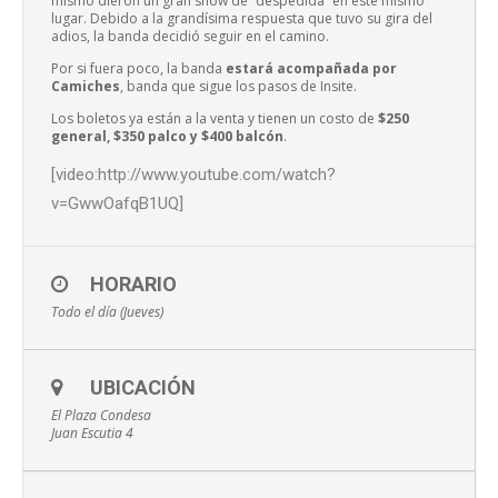
mismo dieron un gran show de “despedida” en este mismo
lugar. Debido a la grandísima respuesta que tuvo su gira del
adios, la banda decidió seguir en el camino.
Por si fuera poco, la banda
estará acompañada por
Camiches
, banda que sigue los pasos de Insite.
Los boletos ya están a la venta y tienen un costo de
$250
general, $350 palco y $400 balcón
.
[video:http://www.youtube.com/watch?
v=GwwOafqB1UQ]
HORARIO
Todo el día (Jueves)
UBICACIÓN
El Plaza Condesa
Juan Escutia 4