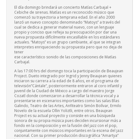
El día domingo brindará un concierto Matías Carbajal +
Cebiche de sirenas. Matías es un reconocido músico que
comenzó su trayectoria a temprana edad. En el año 2000
lanzó un nuevo concepto denominado “Matoys” a través del
cual se dedica a generar material nuevo, con un lenguaje
propio y conciso que refleja su preocupación por dar una
nueva propuesta difícilmente encasillable en los estándares
actuales. “Matoys” es un grupo cambiante, al que se integran
interpretes enriqueciendo su propuesta pero que no deja de
tener
ese característico sonido de las composiciones de Matías
Carbajal.
A las 17:00 hrs del domingo toca la participación de Beaujean
Project. Dueto integrado por Ingrid y Jenny Beaujean quienes
iniciaron su carrera a la edad de 8 años, en el programa de
televisión”Cántale”, posteriormente entraron al coro infantil y
juvenil de la Ciudad de México a cargo del maestro Jorge
Cozatl donde comenzaron a desarrollar la técnica vocal y a
presentarse en escenarios importantes como las salas Blas
Galindo, Teatro de las Artes, Anfiteatro Simón Bolívar, Ermilo
Novelo de la escuela Ollin Yoliztli, entre otros. Beaujean
Project es su actual proyecto y consiste en una búsqueda
sonora de su propia música pues deciden incursionar más a
fondo en la composición y en la fusión del jazz con el pop,
conjuntamente con músicos importantes en la escena del jazz
nacional. Con su primer producción discográfica “Amartya”