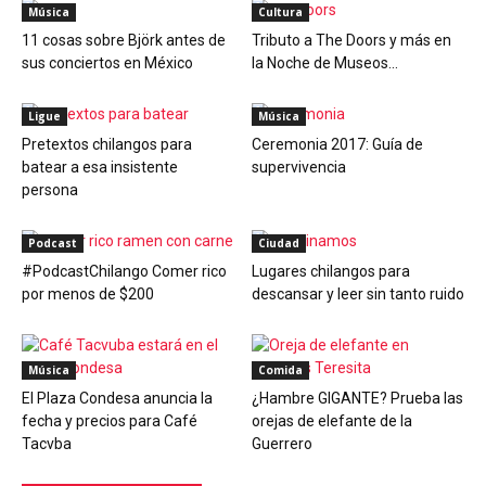
Música
Cultura
11 cosas sobre Björk antes de
Tributo a The Doors y más en
sus conciertos en México
la Noche de Museos...
Ligue
Música
Pretextos chilangos para
Ceremonia 2017: Guía de
batear a esa insistente
supervivencia
persona
Podcast
Ciudad
#PodcastChilango Comer rico
Lugares chilangos para
por menos de $200
descansar y leer sin tanto ruido
Música
Comida
El Plaza Condesa anuncia la
¿Hambre GIGANTE? Prueba las
fecha y precios para Café
orejas de elefante de la
Tacvba
Guerrero