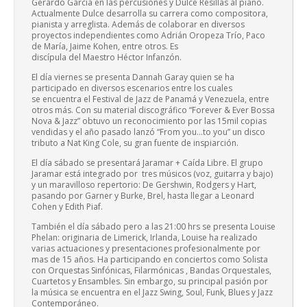
Gerardo García en las percusiones y Dulce Resillas al piano.
Actualmente Dulce desarrolla su carrera como compositora,
pianista y arreglista. Además de colaborar en diversos
proyectos independientes como Adrián Oropeza Trío, Paco
de María, Jaime Kohen, entre otros. Es
discípula del Maestro Héctor Infanzón.
El día viernes se presenta Dannah Garay quien se ha
participado en diversos escenarios entre los cuales
se encuentra el Festival de Jazz de Panamá y Venezuela, entre
otros más. Con su material discográfico “Forever & Ever Bossa
Nova & Jazz” obtuvo un reconocimiento por las 15mil copias
vendidas y el año pasado lanzó “From you…to you” un disco
tributo a Nat King Cole, su gran fuente de inspiarción.
El día sábado se presentará Jaramar + Caída Libre. El grupo
Jaramar está integrado por tres músicos (voz, guitarra y bajo)
y un maravilloso repertorio: De Gershwin, Rodgers y Hart,
pasando por Garner y Burke, Brel, hasta llegar a Leonard
Cohen y Edith Piaf.
También el día sábado pero a las 21:00 hrs se presenta Louise
Phelan: originaria de Limerick, Irlanda, Louise ha realizado
varias actuaciones y presentaciones profesionalmente por
mas de 15 años. Ha participando en conciertos como Solista
con Orquestas Sinfónicas, Filarmónicas , Bandas Orquestales,
Cuartetos y Ensambles. Sin embargo, su principal pasión por
la música se encuentra en el Jazz Swing, Soul, Funk, Blues y Jazz
Contemporáneo.