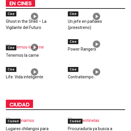
EN CINES
Cine
Cine
Ghost in the Shell – La
Un jefe en pañales
Vigilante del Futuro
(preestreno)
Cine
Cine
Power Rangers
Tenemos la carne
Cine
Cine
Life: Vida inteligente
Contratiempo
CIUDAD
Ciudad
Ciudad
Lugares chilangos para
Procuraduría ya busca a