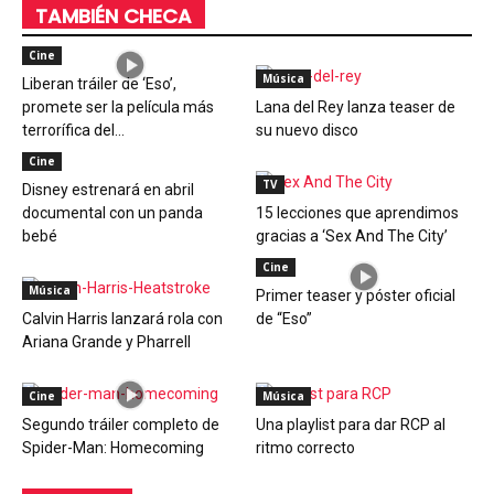
TAMBIÉN CHECA
Cine
Música
Liberan tráiler de ‘Eso’,
promete ser la película más
Lana del Rey lanza teaser de
terrorífica del...
su nuevo disco
Cine
TV
Disney estrenará en abril
documental con un panda
15 lecciones que aprendimos
bebé
gracias a ‘Sex And The City’
Cine
Música
Primer teaser y póster oficial
Calvin Harris lanzará rola con
de “Eso”
Ariana Grande y Pharrell
Cine
Música
Segundo tráiler completo de
Una playlist para dar RCP al
Spider-Man: Homecoming
ritmo correcto