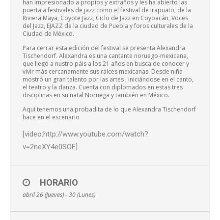
han impresionado a propios y extraños y les ha abierto las
puerta a festivales de jazz como el festival de Irapuato, de la
Riviera Maya, Coyote Jazz, Ciclo de Jazz en Coyoacán, Voces
del Jazz, EJAZZ de la ciudad de Puebla y foros culturales de la
Ciudad de México.
Para cerrar esta edición del festival se presenta Alexandra
Tischendorf. Alexandra es una cantante noruego-mexicana,
que llegó a nustro páis a los 21 años en busca de conocer y
vivir más cercanamente sus raíces mexicanas. Desde niña
mostró un gran talento por las artes , iniciándose en el canto,
el teatro y la danza. Cuenta con diplomados en estas tres
disciplinas en su natal Noruega y también en México.
Aquí tenemos una probadita de lo que Alexandra Tischendorf
hace en el escenario
[video:http://www.youtube.com/watch?
v=2neXY4e0SOE]
HORARIO
abril 26 (Jueves) - 30 (Lunes)