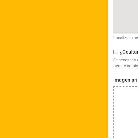
Localiza tu n
¿Ocultar
Es necesario 
pedirte comid
Imagen pri