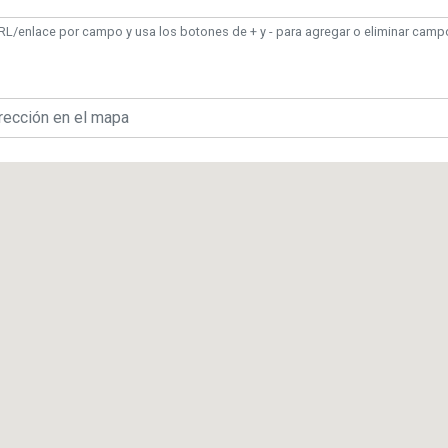
RL/enlace por campo y usa los botones de + y - para agregar o eliminar camp