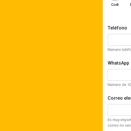
Codi
Teléfono
Número teléfo
WhatsApp
Número de 10 
Correo ele
Es muy import
correo no será