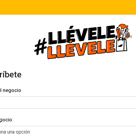
ríbete
l negocio
gocio