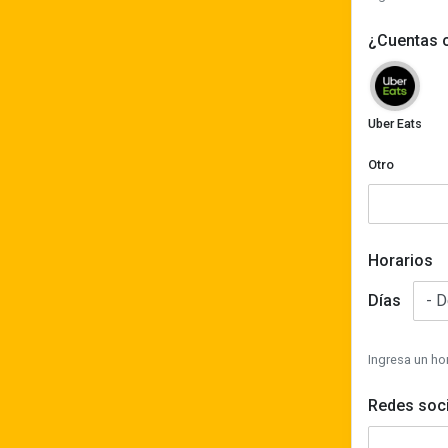
¿Cuentas c
Uber Eats
Otro
Horarios
De
Días
Ingresa un hor
Redes soci