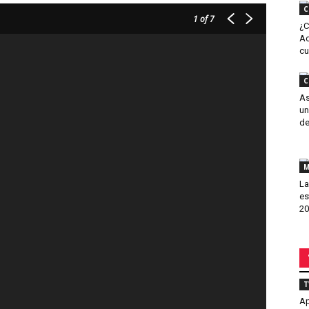
C
1
of 7
¿C
Ac
cu
C
As
un
de
M
La
es
20
T
Ap