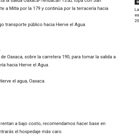
sta la salida Oaxaca-Tehuacán 135D, topa con San
M
e a Mitla por la 179 y continúa por la terracería hacia
La
es
20
o transporte público hacia Hierve el Agua.
.
de Oaxaca, sobre la carretera 190, para tomar la salida a
ría hacia Hierve el Agua.
e rentan a bajo costo, recomendamos hacer base en
ntrarás el hospedaje más caro.