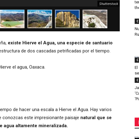
te
Shutterstock
the
C
Nu
Ru
eña,
existe Hierve el Agua, una especie de santuario
estructura de dos cascadas petrificadas por el tiempo.
C
El
se
C
Ja
‘C
‘P
iempo de hacer una escala a Hierve el Agua. Hay varios
 que conozcas este impresionante paisaje
natural que se
e agua altamente mineralizada.