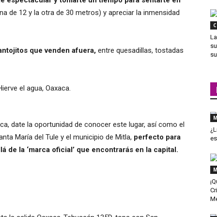
je espectacular y tomarte un tiempo para sentarte en
una de 12 y la otra de 30 metros) y apreciar la inmensidad
C
La
su
ntojitos que venden afuera,
entre quesadillas, tostadas
su
M
aca, date la oportunidad de conocer este lugar, así como el
¿L
anta María del Tule y el municipio de Mitla,
perfecto para
es
de la ‘marca oficial’ que encontrarás en la capital.
M
¡Q
Cr
Me