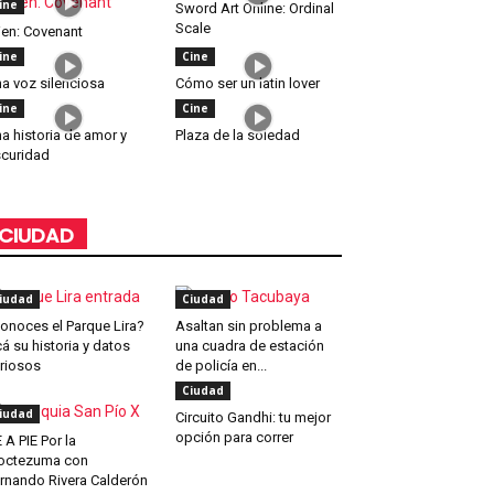
ine
Sword Art Online: Ordinal
Scale
ien: Covenant
ine
Cine
a voz silenciosa
Cómo ser un latin lover
ine
Cine
a historia de amor y
Plaza de la soledad
curidad
CIUDAD
iudad
Ciudad
onoces el Parque Lira?
Asaltan sin problema a
á su historia y datos
una cuadra de estación
riosos
de policía en...
Ciudad
iudad
Circuito Gandhi: tu mejor
opción para correr
 A PIE Por la
octezuma con
rnando Rivera Calderón