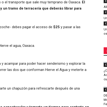
C
 el transporte que sale muy temprano de Oaxaca.
El
Al
ay un tramo de terracería que deberás librar para
C
Un
C
s coche- debes pagar el acceso de
$25
y pasar a las
Un
os
 y acampar para poder hacer senderismo y explorar la
C
correr las dos que conforman Hierve el Agua y meterte a
¿C
Ac
cu
arte un chapuzón para refrescarte después de una
C
DE
M
Fe