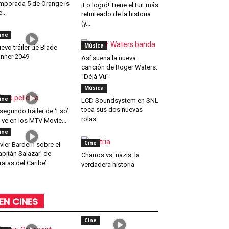
mporada 5 de Orange is
¡Lo logró! Tiene el tuit más
...
retuiteado de la historia
(y...
ine
Música
evo tráiler de Blade
nner 2049
Así suena la nueva
canción de Roger Waters:
“Déjà Vu”
Música
ine
LCD Soundsystem en SNL
toca sus dos nuevas
 segundo tráiler de ‘Eso’
rolas
 ve en los MTV Movie...
ine
Cine
vier Bardem sobre el
apitán Salazar’ de
Charros vs. nazis: la
iratas del Caribe’
verdadera historia
EN CINES
Cine