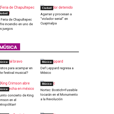
Ciudad
iudad
Agarran y procesan a
“violador serial” en
 Feria de Chapultepec
Cuajimalpa
fre incendio en uno de
s juegos
MÚSICA
úsica
Música
istos para acampar en
Def Leppard regresa a
te festival musical?
México
Música
úsica
Nortec: Bostich+Fussible
tocarán en el Monumento
uinto concierto de King
a la Revolución
imson en el
tropólitan!