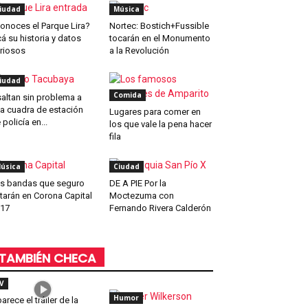
iudad
Música
onoces el Parque Lira?
Nortec: Bostich+Fussible
á su historia y datos
tocarán en el Monumento
riosos
a la Revolución
iudad
Comida
altan sin problema a
a cuadra de estación
Lugares para comer en
 policía en...
los que vale la pena hacer
fila
úsica
Ciudad
s bandas que seguro
DE A PIE Por la
tarán en Corona Capital
Moctezuma con
17
Fernando Rivera Calderón
TAMBIÉN CHECA
V
Humor
arece el tráiler de la