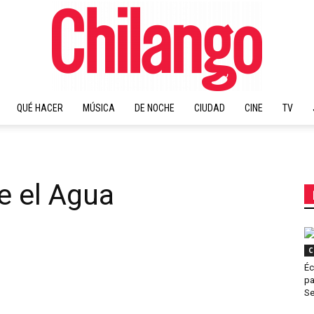
QUÉ HACER
MÚSICA
DE NOCHE
CIUDAD
CINE
TV
Chilango
e el Agua
C
Éc
pa
Se