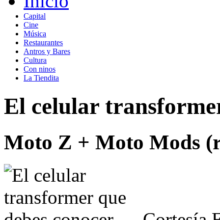
Inicio
Capital
Cine
Música
Restaurantes
Antros y Bares
Cultura
Con ninos
La Tiendita
El celular transforme
Moto Z + Moto Mods (r
Cortesía
E