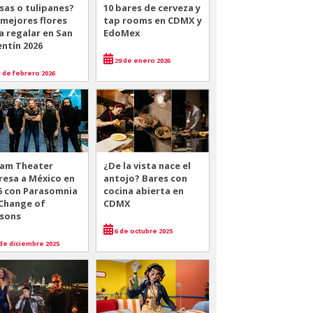
sas o tulipanes?
10 bares de cerveza y
 mejores flores
tap rooms en CDMX y
a regalar en San
EdoMex
entín 2026
29 de enero 2026
 de febrero 2026
am Theater
¿De la vista nace el
resa a México en
antojo? Bares con
6 con Parasomnia
cocina abierta en
 Change of
CDMX
sons
6 de octubre 2025
de diciembre 2025