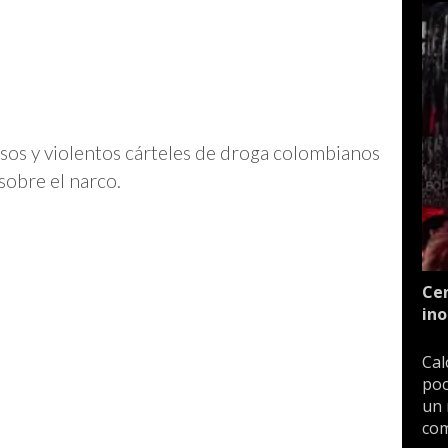
osos y violentos cárteles de droga colombianos
sobre el narco.
Cen
ino
Cal
poc
un 
com