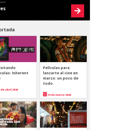
res
ortada
isitando
Películas para
ículas: Inherent
lanzarte al cine en
e
marzo: un poco de
todo
 de abril 2026
15 de marzo 2026