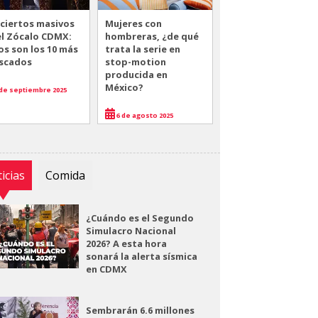
ciertos masivos
Mujeres con
el Zócalo CDMX:
hombreras, ¿de qué
os son los 10 más
trata la serie en
scados
stop-motion
producida en
México?
de septiembre 2025
6 de agosto 2025
icias
Comida
¿Cuándo es el Segundo
Simulacro Nacional
2026? A esta hora
sonará la alerta sísmica
en CDMX
Sembrarán 6.6 millones