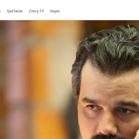
a
Qué hacer
Cine y TV
Viajes