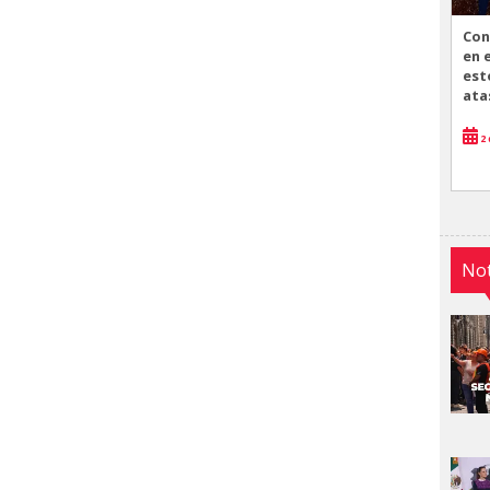
Con
en 
est
ata
2 
Not