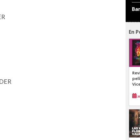
Ba
ER
En P
Rev
pel
RDER
Vic
20