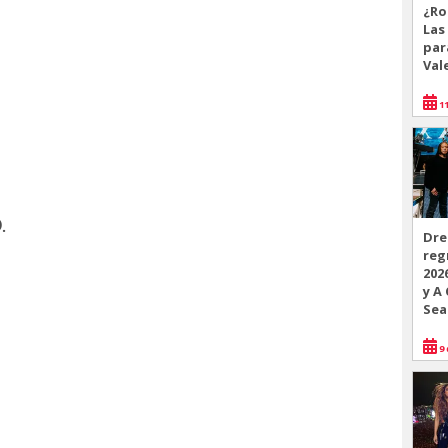
¿Ro
Las
par
Val
11
.
Dre
reg
202
y A
Sea
9 