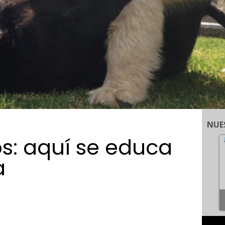
NUE
s: aquí se educa
a