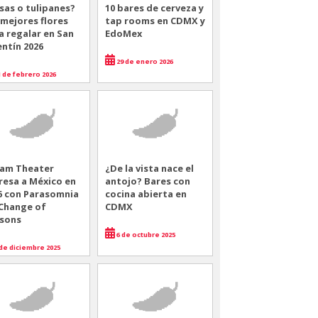
sas o tulipanes?
10 bares de cerveza y
 mejores flores
tap rooms en CDMX y
a regalar en San
EdoMex
entín 2026
29 de enero 2026
 de febrero 2026
am Theater
¿De la vista nace el
resa a México en
antojo? Bares con
6 con Parasomnia
cocina abierta en
 Change of
CDMX
sons
6 de octubre 2025
de diciembre 2025