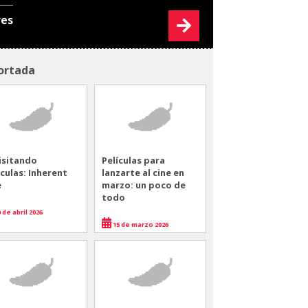
res
ortada
isitando
Películas para
ículas: Inherent
lanzarte al cine en
e
marzo: un poco de
todo
 de abril 2026
15 de marzo 2026