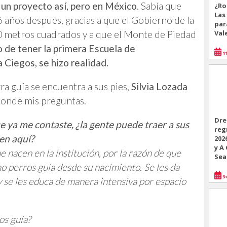
r un proyecto así, pero en México
. Sabía que
¿Ro
Las
y 6 años después, gracias a que el Gobierno de la
par
0 metros cuadrados y a que el Monte de Piedad
Val
 de tener la primera Escuela de
11
Ciegos, se hizo realidad.
ra guía se encuentra a sus pies,
Silvia Lozada
ponde mis preguntas.
Dre
e ya me contaste, ¿la gente puede traer a sus
reg
en aquí?
202
y A
 nacen en la institución, por la razón de que
Sea
mo perros guía desde su nacimiento. Se les da
9 
y se les educa de manera intensiva por espacio
os guía?