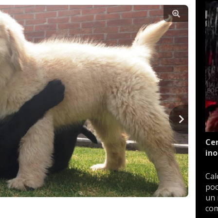
Cen
ino
Cal
poc
un 
com