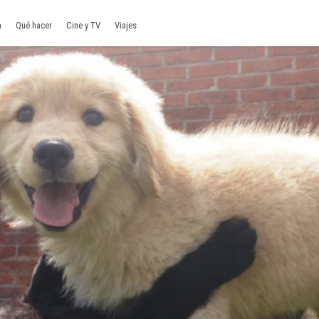
a
Qué hacer
Cine y TV
Viajes