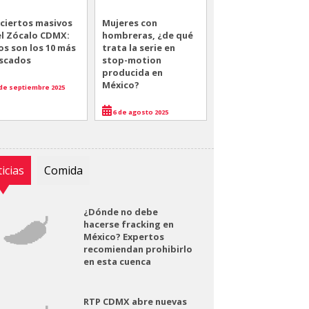
ciertos masivos
Mujeres con
el Zócalo CDMX:
hombreras, ¿de qué
os son los 10 más
trata la serie en
scados
stop-motion
producida en
México?
de septiembre 2025
6 de agosto 2025
icias
Comida
¿Dónde no debe
hacerse fracking en
México? Expertos
recomiendan prohibirlo
en esta cuenca
RTP CDMX abre nuevas