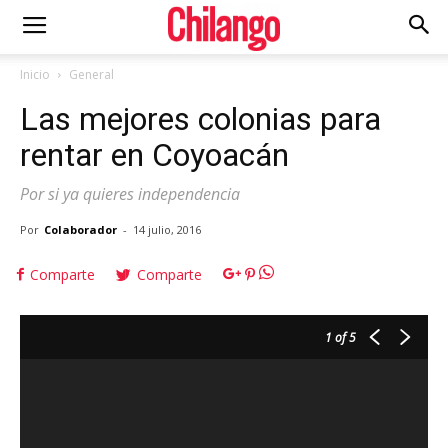
Inicio
General
Las mejores colonias para
rentar en Coyoacán
Por si ya quieres independencia
Por
Colaborador
-
14 julio, 2016
Comparte
Comparte
1
of 5