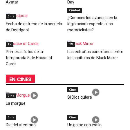
Avatar
Day
Ciudad
Cine
¿Conoces los avances en la
Fecha de estreno de la secuela
legislación respecto a los
de Deadpool
motociclistas?
TV
TV
Primeras fotos de la
Las extrañas conexiones entre
temporada 5 de House of
los capítulos de Black Mirror
Cards
EN CINES
Cine
Cine
Si Dios quiere
La morgue
Cine
Cine
Día del atentado
Un golpe con estilo