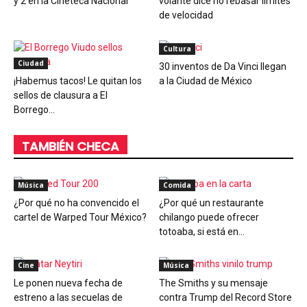
y 2 en la Cineteca Nacional
volante dice no rebasar límites
de velocidad
Cultura
Ciudad
30 inventos de Da Vinci llegan
¡Habemus tacos! Le quitan los
a la Ciudad de México
sellos de clausura a El
Borrego...
TAMBIÉN CHECA
Música
Comida
¿Por qué no ha convencido el
¿Por qué un restaurante
cartel de Warped Tour México?
chilango puede ofrecer
totoaba, si está en...
Cine
Música
Le ponen nueva fecha de
The Smiths y su mensaje
estreno a las secuelas de
contra Trump del Record Store