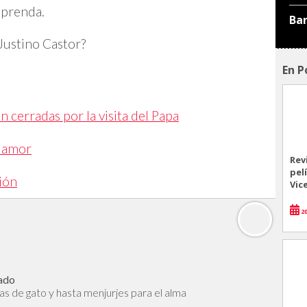
 prenda.
Ba
Justino Castor?
En P
 cerradas por la visita del Papa
l amor
Rev
pel
sión
Vic
20
hado
s de gato y hasta menjurjes para el alma