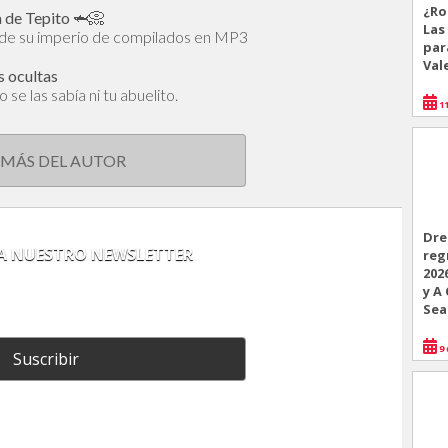
¿Ro
ta de Tepito 🦈📀
Las
de su imperio de compilados en MP3
par
Val
s ocultas
se las sabía ni tu abuelito.
11
 MÁS DEL AUTOR
Dre
 A NUESTRO NEWSLETTER
reg
202
y A
Sea
9 
Suscribir