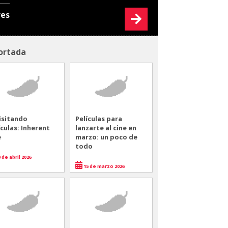
res
ortada
isitando
Películas para
ículas: Inherent
lanzarte al cine en
e
marzo: un poco de
todo
 de abril 2026
15 de marzo 2026