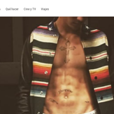
a
Qué hacer
Cine y TV
Viajes