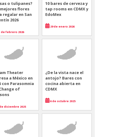
sas o tulipanes?
10 bares de cerveza y
 mejores flores
tap rooms en CDMX y
a regalar en San
EdoMex
entín 2026
29 de enero 2026
 de febrero 2026
am Theater
¿De la vista nace el
resa a México en
antojo? Bares con
6 con Parasomnia
cocina abierta en
 Change of
CDMX
sons
6 de octubre 2025
de diciembre 2025