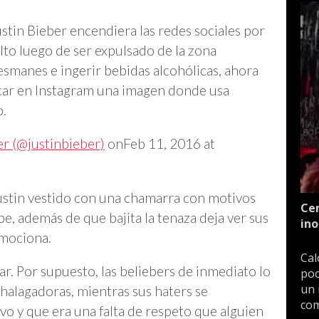
tin Bieber encendiera las redes sociales por
lto luego de ser expulsado de la zona
smanes e ingerir bebidas alcohólicas, ahora
licar en Instagram una imagen donde usa
o.
er (@justinbieber)
onFeb 11, 2016 at
Justin vestido con una chamarra con motivos
Cen
, además de que bajita la tenaza deja ver sus
ino
omociona.
Cal
ar. Por supuesto, las beliebers de inmediato lo
poc
un 
 halagadoras, mientras sus haters se
com
o y que era una falta de respeto que alguien