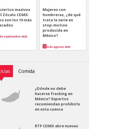
ciertos masivos
Mujeres con
el Zócalo CDMX:
hombreras, ¿de qué
os son los 10 más
trata la serie en
scados
stop-motion
producida en
México?
de septiembre 2025
6 de agosto 2025
icias
Comida
¿Dónde no debe
hacerse fracking en
México? Expertos
recomiendan prohibirlo
en esta cuenca
RTP CDMX abre nuevas