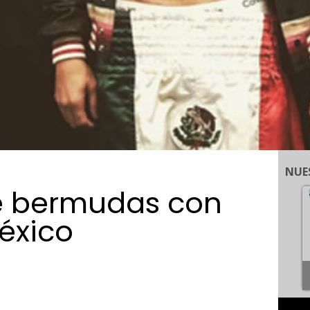
NUE
ne bermudas con
éxico