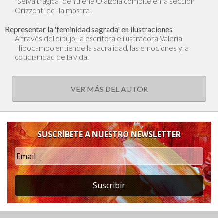
"Selva trágica" de Yulene Olaizola compite en la sección
Orizzonti de "la mostra".
Representar la 'feminidad sagrada' en ilustraciones
A través del dibujo, la escritora e ilustradora Valeria
Hipocampo entiende la sacralidad, las emociones y la
cotidianidad de la vida.
VER MÁS DEL AUTOR
SUSCRÍBETE A NUESTRO NEWSLETTER
Suscribir