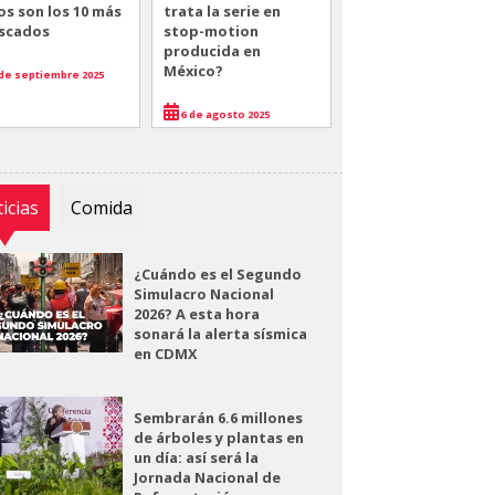
os son los 10 más
trata la serie en
scados
stop-motion
producida en
México?
de septiembre 2025
6 de agosto 2025
icias
Comida
¿Cuándo es el Segundo
Simulacro Nacional
2026? A esta hora
sonará la alerta sísmica
en CDMX
Sembrarán 6.6 millones
de árboles y plantas en
un día: así será la
Jornada Nacional de