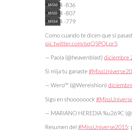
MISS6
MISS5
MISS4
Como cuando te dicen que sí pasas
pic.twitter.com/pqQ5PQLpr5
— Paola (@heavenblast)
diciembre 
Si mija tu ganaste
#MissUniverse2
— Wero™ (@Wereishion)
diciembr
Sigo en shoooooock
#MissUnivers
— MARIANO HEREDIA %u269C (@M
Resumen del
#MissUniverse2015
: