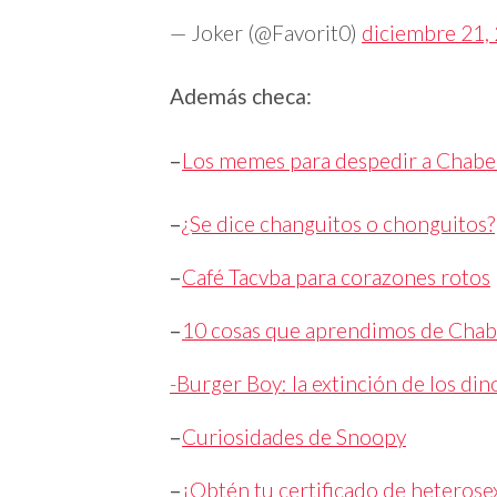
— Joker (@Favorit0)
diciembre 21,
Además checa:
–
Los memes para despedir a Chabelo
–
¿Se dice changuitos o chonguitos?
–
Café Tacvba para corazones rotos
–
10 cosas que aprendimos de Chab
-Burger Boy: la extinción de los di
–
Curiosidades de Snoopy
–
¡Obtén tu certificado de heterose