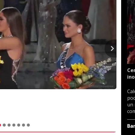
Cen
ino
Cal
poc
un 
com
Ba