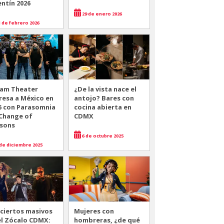
entín 2026
29 de enero 2026
 de febrero 2026
am Theater
¿De la vista nace el
resa a México en
antojo? Bares con
6 con Parasomnia
cocina abierta en
 Change of
CDMX
sons
6 de octubre 2025
de diciembre 2025
ciertos masivos
Mujeres con
el Zócalo CDMX:
hombreras, ¿de qué