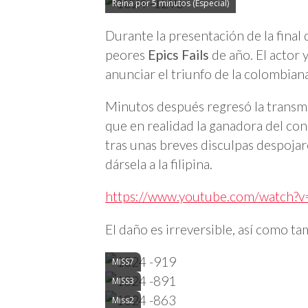
Reina por 5 minutos (Especial)
Durante la presentación de la final
peores
Epics Fails
de año. El actor
anunciar el triunfo de la colombian
Minutos después regresó la transmis
que en realidad la ganadora del co
tras unas breves disculpas d
espojar
dársela a la filipina.
https://www.youtube.com/watch
El daño es irreversible, así como t
MISS7
MISS3
Miss2