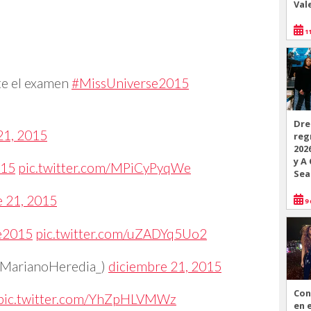
Val
11
te el examen
#MissUniverse2015
Dre
21, 2015
reg
202
y A
015
pic.twitter.com/MPiCyPyqWe
Sea
e 21, 2015
9 
e2015
pic.twitter.com/uZADYq5Uo2
arianoHeredia_)
diciembre 21, 2015
Con
pic.twitter.com/YhZpHLVMWz
en 