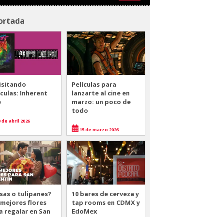
ortada
isitando
Películas para
ículas: Inherent
lanzarte al cine en
e
marzo: un poco de
todo
 de abril 2026
15 de marzo 2026
sas o tulipanes?
10 bares de cerveza y
 mejores flores
tap rooms en CDMX y
a regalar en San
EdoMex