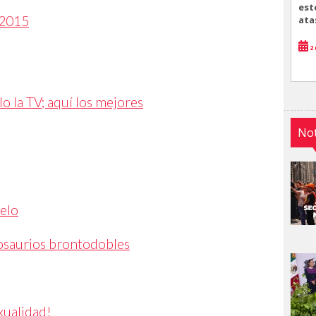
est
 2015
ata
2 
 la TV; aquí los mejores
Not
elo
nosaurios brontodobles
xualidad!