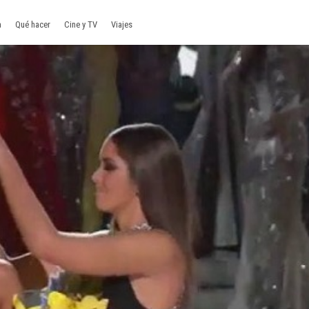
a
Qué hacer
Cine y TV
Viajes