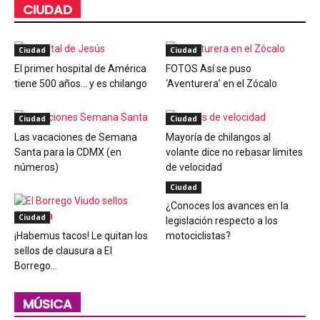
CIUDAD
Ciudad
Ciudad
El primer hospital de América
FOTOS Así se puso
tiene 500 años… y es chilango
‘Aventurera’ en el Zócalo
Ciudad
Ciudad
Las vacaciones de Semana
Mayoría de chilangos al
Santa para la CDMX (en
volante dice no rebasar límites
números)
de velocidad
Ciudad
¿Conoces los avances en la
Ciudad
legislación respecto a los
¡Habemus tacos! Le quitan los
motociclistas?
sellos de clausura a El
Borrego...
MÚSICA