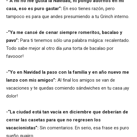
-“A mí no me gusta la Navidad, ni pongo adornos en mi
casa, eso es puro gastar”:
En eso tienes razón, pero
tampoco es para que andes presumiendo a tu Grinch interno.
-“Ya me cansé de cenar siempre romeritos, bacalao y
pavo”:
Para ti tenemos sólo una palabra mágica: recalentado.
Todo sabe mejor al otro día ¡una torta de bacalao por
favooor!
-“Yo en Navidad la paso con la familia y en año nuevo me
lanzo con mis amigos”:
Al final los amigos se van de
vacaciones y te quedas comiendo sándwiches en tu casa ¡ay
dolor!
-“La ciudad está tan vacía en diciembre que deberían de
cerrar las casetas para que no regresen los
vacacionistas”:
Sin comentarios. En serio, esa frase es puro
sueño guajiro.