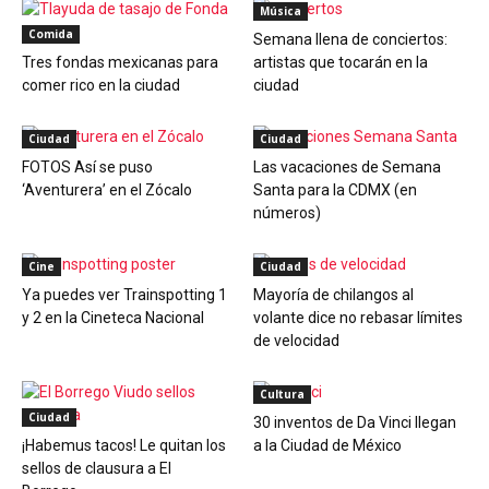
Música
Comida
Semana llena de conciertos:
Tres fondas mexicanas para
artistas que tocarán en la
comer rico en la ciudad
ciudad
Ciudad
Ciudad
FOTOS Así se puso
Las vacaciones de Semana
‘Aventurera’ en el Zócalo
Santa para la CDMX (en
números)
Cine
Ciudad
Ya puedes ver Trainspotting 1
Mayoría de chilangos al
y 2 en la Cineteca Nacional
volante dice no rebasar límites
de velocidad
Cultura
Ciudad
30 inventos de Da Vinci llegan
¡Habemus tacos! Le quitan los
a la Ciudad de México
sellos de clausura a El