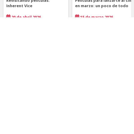
Revisitando películas:
Películas para lanzarte al cine
Inherent Vice
en marzo: un poco de todo
20 de abril 2026
15 de marzo 2026
Noticias
Comida