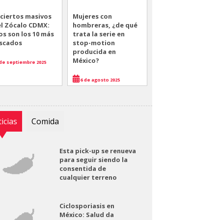
ciertos masivos
Mujeres con
el Zócalo CDMX:
hombreras, ¿de qué
os son los 10 más
trata la serie en
scados
stop-motion
producida en
México?
de septiembre 2025
6 de agosto 2025
icias
Comida
Esta pick-up se renueva
para seguir siendo la
consentida de
cualquier terreno
Ciclosporiasis en
México: Salud da