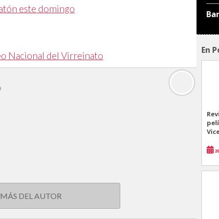
aratón este domingo
Ba
En P
eo Nacional del Virreinato
o
Rev
pel
Vic
20
 MÁS DEL AUTOR