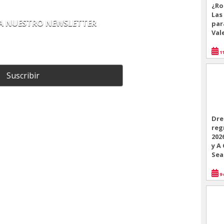
¿Ro
Las
 A NUESTRO NEWSLETTER
par
Val
11
Suscribir
Dre
reg
202
y A
Sea
9 