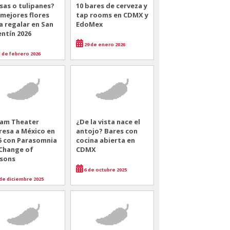
sas o tulipanes?
10 bares de cerveza y
 mejores flores
tap rooms en CDMX y
a regalar en San
EdoMex
entín 2026
29 de enero 2026
 de febrero 2026
am Theater
¿De la vista nace el
resa a México en
antojo? Bares con
6 con Parasomnia
cocina abierta en
 Change of
CDMX
sons
6 de octubre 2025
de diciembre 2025