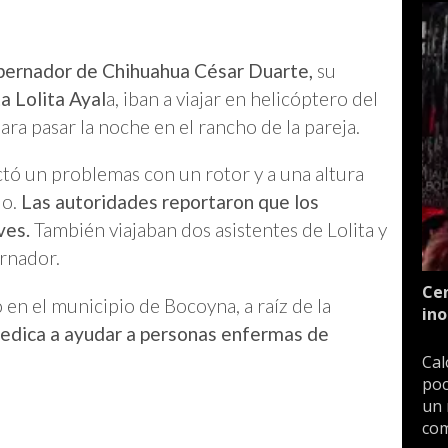
bernador de Chihuahua César Duarte,
su
ta Lolita Ayal
a, iban a viajar en helicóptero del
ra pasar la noche en el rancho de la pareja.
tó un problemas con un rotor y a una altura
lo.
Las autoridades reportaron que los
ves.
También viajaban dos asistentes de Lolita y
rnador.
Cen
en el municipio de Bocoyna, a raíz de la
ino
edica a ayudar a personas enfermas de
Cal
poc
un 
com