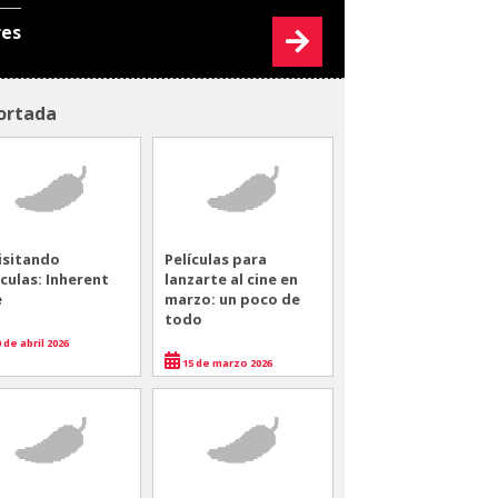
res
ortada
isitando
Películas para
ículas: Inherent
lanzarte al cine en
e
marzo: un poco de
todo
 de abril 2026
15 de marzo 2026