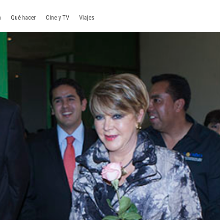
a
Qué hacer
Cine y TV
Viajes