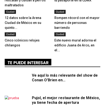
rescatan y cuidan a perros
tu pasaporte en la CDMX
maltratados
Ciudad
Ciudad
12 datos sobre la Arena
Rompen récord con el mayor
Ciudad de México en su
número de personas
quinto...
barriendo
Ciudad
Ciudad
Cinco icónicos relojes
Este nuevo mural adorna el
chilangos
edificio Juana de Arco, en
el...
TE PUEDE INTERESAR
Ve aquí lo más relevante del show de
Conan O’Brien en...
Pujol, el mejor restaurante de México,
ya tiene fecha de apertura