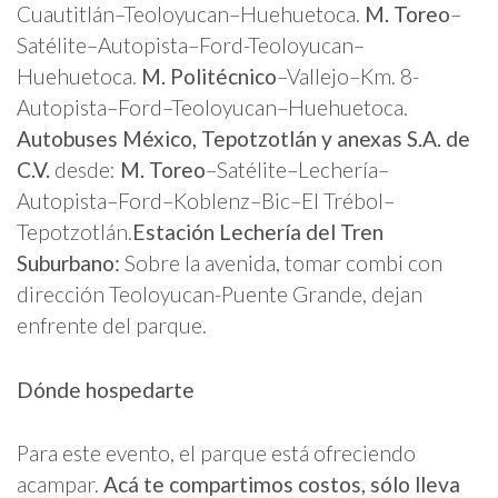
Cuautitlán–Teoloyucan–Huehuetoca.
M. Toreo
–
Satélite–Autopista–Ford-Teoloyucan–
Huehuetoca.
M. Politécnico
–Vallejo–Km. 8-
Autopista–Ford–Teoloyucan–Huehuetoca.
Autobuses México, Tepotzotlán y anexas S.A. de
C.V.
desde:
M. Toreo
–Satélite–Lechería–
Autopista–Ford–Koblenz–Bic–El Trébol–
Tepotzotlán.
Estación Lechería del Tren
Suburbano:
Sobre la avenida, tomar combi con
dirección Teoloyucan-Puente Grande, dejan
enfrente del parque.
Dónde hospedarte
Para este evento, el parque está ofreciendo
acampar.
Acá te compartimos costos, sólo lleva