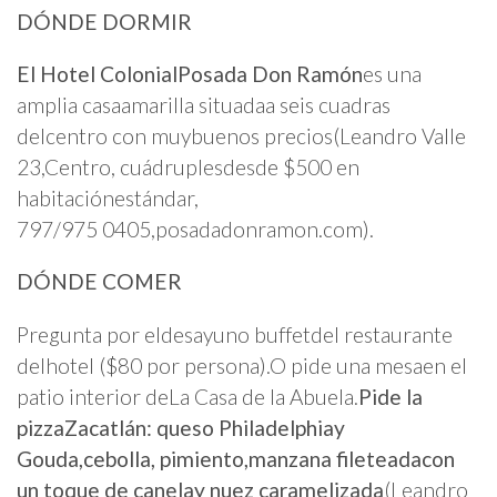
DÓNDE DORMIR
El Hotel ColonialPosada Don Ramón
es una
amplia casaamarilla situadaa seis cuadras
delcentro con muybuenos precios(Leandro Valle
23,Centro, cuádruplesdesde $500 en
habitaciónestándar,
797/975 0405,posadadonramon.com).
DÓNDE COMER
Pregunta por eldesayuno buffetdel restaurante
delhotel ($80 por persona).O pide una mesaen el
patio interior deLa Casa de la Abuela.
Pide la
pizzaZacatlán: queso Philadelphiay
Gouda,cebolla, pimiento,manzana fileteadacon
un toque de canelay nuez caramelizada
(Leandro