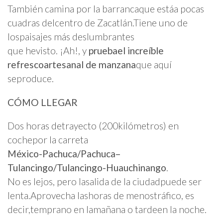
También camina por la barrancaque estáa pocas
cuadras delcentro de Zacatlán.Tiene uno de
lospaisajes más deslumbrantes
que hevisto. ¡Ah!, y
pruebael increíble
refrescoartesanal de manzana
que aquí
seproduce.
CÓMO LLEGAR
Dos horas detrayecto (200kilómetros) en
cochepor la carreta
México-Pachuca/Pachuca–
Tulancingo/Tulancingo-Huauchinango
.
No es lejos, pero lasalida de la ciudadpuede ser
lenta.Aprovecha lashoras de menostráfico, es
decir,temprano en lamañana o tardeen la noche.