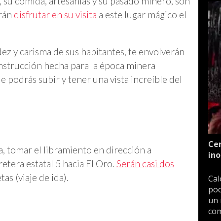
, su comida, artesanías y su pasado minero, son
drán
disfrutar en su visita
a este lugar mágico el
dez y carisma de sus habitantes, te envolverán
onstrucción hecha para la época minera
 podrás subir y tener una vista increíble del
Cen
ca, tomar el libramiento en dirección a
ino
etera estatal 5 hacia El Oro.
Serán casi dos
as (viaje de ida).
Cal
poc
un 
com