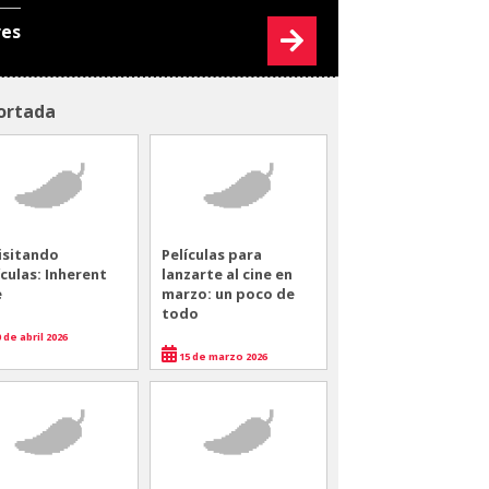
res
ortada
isitando
Películas para
ículas: Inherent
lanzarte al cine en
e
marzo: un poco de
todo
 de abril 2026
15 de marzo 2026