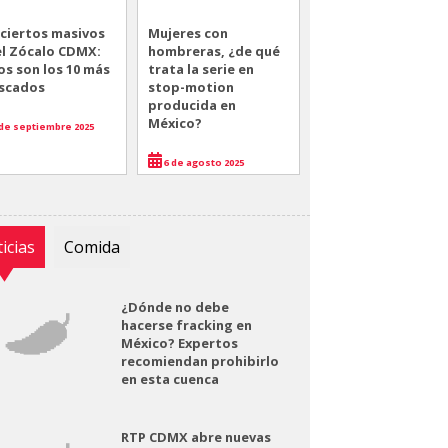
ciertos masivos
Mujeres con
el Zócalo CDMX:
hombreras, ¿de qué
os son los 10 más
trata la serie en
scados
stop-motion
producida en
México?
de septiembre 2025
6 de agosto 2025
icias
Comida
¿Dónde no debe
hacerse fracking en
México? Expertos
recomiendan prohibirlo
en esta cuenca
RTP CDMX abre nuevas