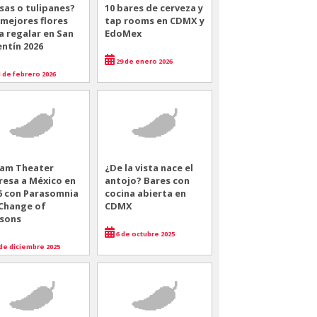
sas o tulipanes?
10 bares de cerveza y
 mejores flores
tap rooms en CDMX y
a regalar en San
EdoMex
entín 2026
29 de enero 2026
 de febrero 2026
am Theater
¿De la vista nace el
resa a México en
antojo? Bares con
6 con Parasomnia
cocina abierta en
 Change of
CDMX
sons
6 de octubre 2025
de diciembre 2025