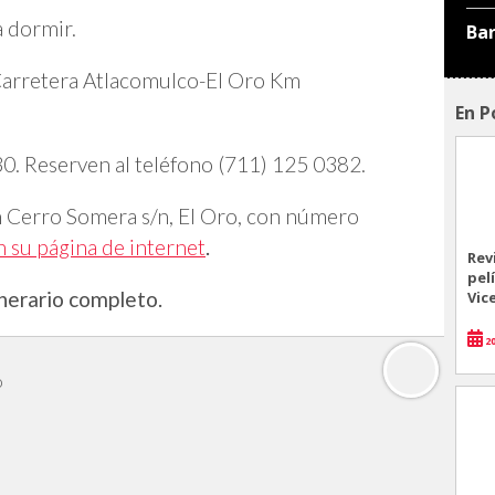
a dormir.
Ba
 Carretera Atlacomulco-El Oro Km
En P
 30. Reserven al teléfono (711) 125 0382.
n Cerro Somera s/n, El Oro, con número
n su página de internet
.
Rev
pel
inerario completo.
Vic
20
o