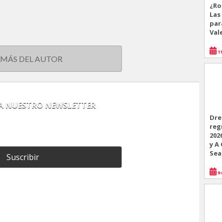
¿Ro
Las
par
Val
11
 MÁS DEL AUTOR
 A NUESTRO NEWSLETTER
Dre
reg
202
y A
Sea
Suscribir
9 