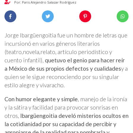
Por: Paris Alejandro Salazar Rodríguez
Jorge Ibargüengoitia fue un hombre de letras que
incursionó en varios géneros literarios
(teatro,novela,relato, artículo periodístico y
cuento infantil),
que
tuvo el genio para hacer reír
a México de sus propios defectos
y cualidades
y a
quien se le sigue reconociendo por su singular
estilo alegre y vivaracho.
Con humor elegante y simple
, manejo de la ironía
y la sátira y facilidad para provocar sonrisas en
otros,
Ibargüengoitia develó misterios ocultos en
la cotidianidad por su capacidad de percibir y
apropiarse de la realidad para nombrarla y