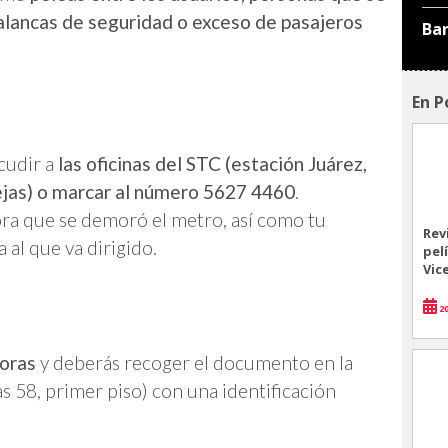
 palancas de seguridad o exceso de pasajeros
Ba
En P
cudir a
las oficinas del STC (estación Juárez,
ejas) o marcar al número 5627 4460
.
ora que se demoró el metro, así como tu
Rev
al que va dirigido.
pel
Vic
20
horas
y deberás recoger el documento en la
s 58, primer piso) con una identificación