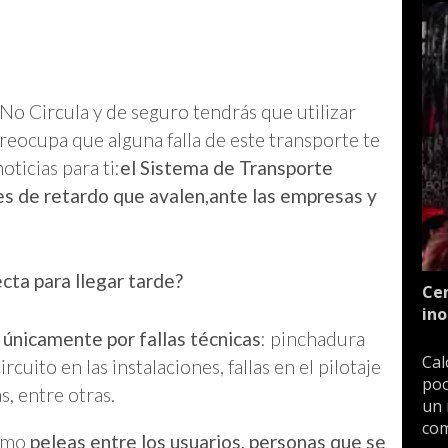
o Circula y de seguro tendrás que utilizar
preocupa que alguna falla de este transporte te
ticias para ti:
el Sistema de Transporte
es de retardo que avalen,
ante las empresas y
cta para llegar tarde?
Cen
ino
 únicamente por fallas técnicas
: pinchadura
Cal
cuito en las instalaciones, fallas en el pilotaje
poc
, entre otras.
un 
com
como
peleas entre los usuarios, personas que se