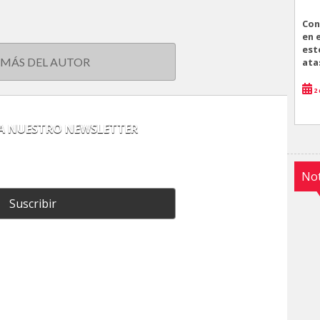
Con
en 
est
 MÁS DEL AUTOR
ata
2 
 A NUESTRO NEWSLETTER
Not
Suscribir