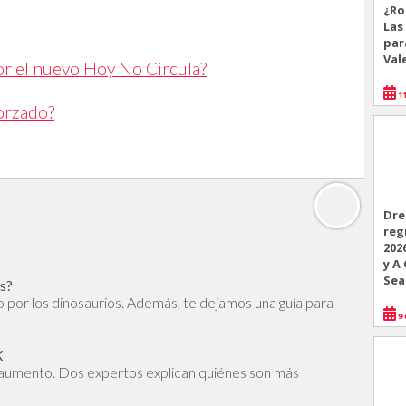
¿Ro
Las
par
Val
or el nuevo Hoy No Circula?
11
orzado?
Dre
reg
202
y A
Sea
os?
to por los dinosaurios. Además, te dejamos una guía para
9 
X
 aumento. Dos expertos explican quiénes son más