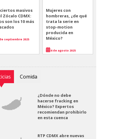
ciertos masivos
Mujeres con
el Zócalo CDMX:
hombreras, ¿de qué
os son los 10 más
trata la serie en
scados
stop-motion
producida en
México?
de septiembre 2025
6 de agosto 2025
icias
Comida
¿Dónde no debe
hacerse fracking en
México? Expertos
recomiendan prohibirlo
en esta cuenca
RTP CDMX abre nuevas