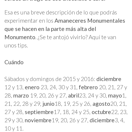
Esa es una breve descripción de lo que podrás
experimentar en los
Amaneceres Monumentales
que se hacen en la parte más alta del
Monumento
. ¿Se te antojó vivirlo? Aquí te van
unos tips.
Cuándo
Sábados y domingos de 2015 y 2016:
diciembre
12 y 13,
enero
23, 24, 30 y 31,
febrero
20, 21, 27 y
28,
marzo
19, 20, 26 y 27,
abril
23, 24 y 30,
mayo
1,
21, 22, 28 y 29,
junio
18, 19, 25 y 26,
agosto
20, 21,
27 y 28,
septiembre
17, 18, 24 y 25,
octubre
22, 23,
29 y 30,
noviembre
19, 20, 26 y 27,
diciembre
3, 4,
10 y 11.