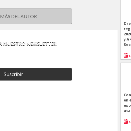
 MÁS DEL AUTOR
Dre
reg
202
y A
 A NUESTRO NEWSLETTER
Sea
9 
Suscribir
Con
en 
est
ata
2 