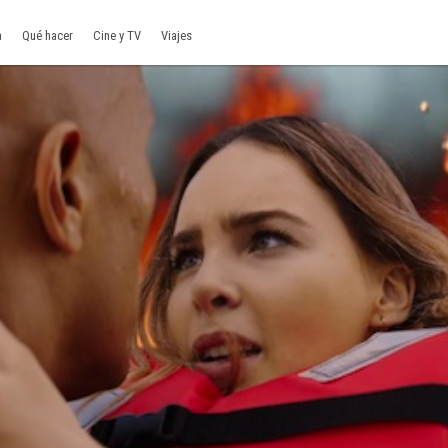
a
Qué hacer
Cine y TV
Viajes