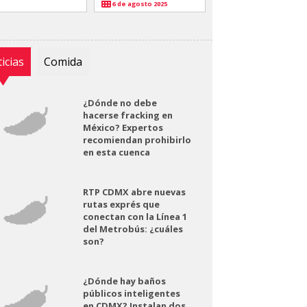
6 de agosto 2025
icias
Comida
¿Dónde no debe
hacerse fracking en
México? Expertos
recomiendan prohibirlo
en esta cuenca
RTP CDMX abre nuevas
rutas exprés que
conectan con la Línea 1
del Metrobús: ¿cuáles
son?
¿Dónde hay baños
públicos inteligentes
en CDMX? Instalan dos