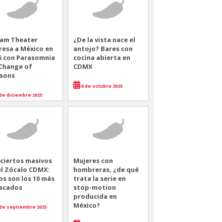
am Theater
¿De la vista nace el
resa a México en
antojo? Bares con
6 con Parasomnia
cocina abierta en
 Change of
CDMX
sons
6 de octubre 2025
de diciembre 2025
ciertos masivos
Mujeres con
el Zócalo CDMX:
hombreras, ¿de qué
os son los 10 más
trata la serie en
scados
stop-motion
producida en
México?
de septiembre 2025