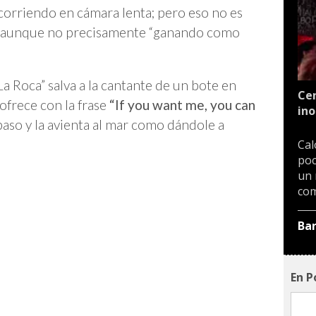
 y corriendo en cámara lenta; pero eso no es
, aunque no precisamente “ganando como
“La Roca” salva a la cantante de un bote en
Cen
 ofrece con la frase
“If you want me, you can
ino
 paso y la avienta al mar como dándole a
Cal
poc
un 
com
Ba
En P