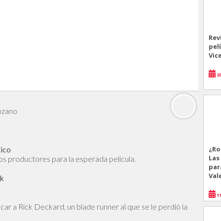
Rev
pel
Vic
20
ozano
xico
¿Ro
Las
os productores para la esperada película.
par
Val
ok
11
car a Rick Deckard, un blade runner al que se le perdió la