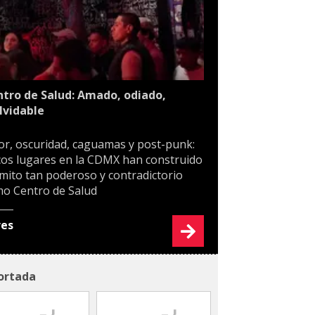
tro de Salud: Amado, odiado,
lvidable
or, oscuridad, caguamas y post-punk:
os lugares en la CDMX han construido
mito tan poderoso y contradictorio
o Centro de Salud
res
ortada