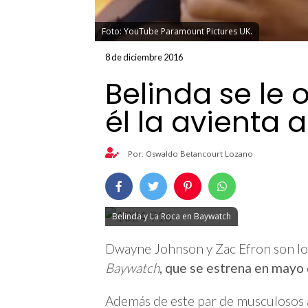
Foto: YouTube Paramount Pictures UK.
8 de diciembre 2016
Belinda se le o
él la avienta 
Por: Oswaldo Betancourt Lozano
Belinda y La Roca en Baywatch
Dwayne Johnson y Zac Efron son los
Baywatch
, que se estrena en mayo
Además de este par de musculosos 