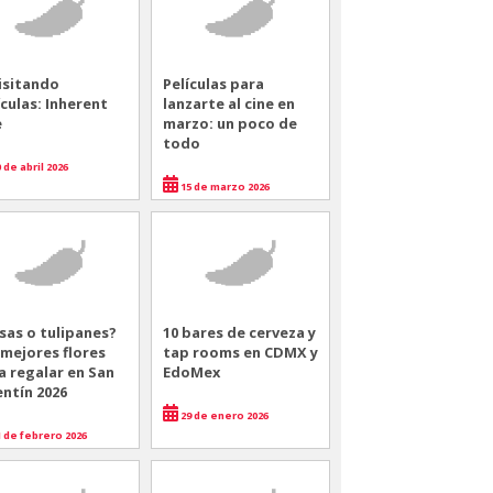
isitando
Películas para
ículas: Inherent
lanzarte al cine en
e
marzo: un poco de
todo
 de abril 2026
15 de marzo 2026
sas o tulipanes?
10 bares de cerveza y
 mejores flores
tap rooms en CDMX y
a regalar en San
EdoMex
entín 2026
29 de enero 2026
 de febrero 2026